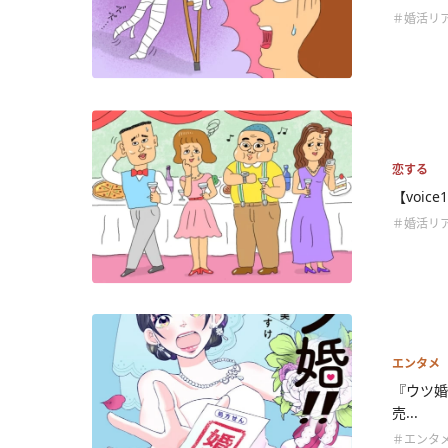
＃婚活リ
恋する
【voi
＃婚活リ
エンタメ
『ウツ婚
売...
＃エンタ