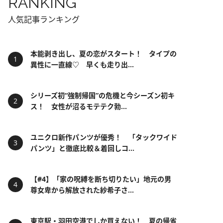
RANKING
人気記事ランキング
本能剥き出し、夏の恋がスタート！ タイプの
異性に一直線♡ 早くも走り出...
シリーズ初“強制帰国”の危機と今シーズン初キ
ス！ 女性が沼るモテテク勃...
ユニクロ新作パンツが優秀！ 「タックワイド
パンツ」と徹底比較＆着回しコ...
【#4】「家の呪縛を断ち切りたい」地元の男
尊女卑から解放された紗希子さ...
東京駅・羽田空港でしか買えない！ 夏の帰省