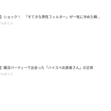
ce6】ショック！ 「すてきな男性フィルター」が一気に冷めた瞬...
アルボイス
ce5】婚活パーティーで出会った「ハイスぺお医者さん」の正体
アルボイス