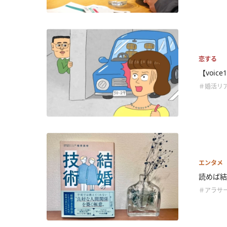
恋する
【voi
＃婚活リ
エンタメ
読めば結
＃アラサ