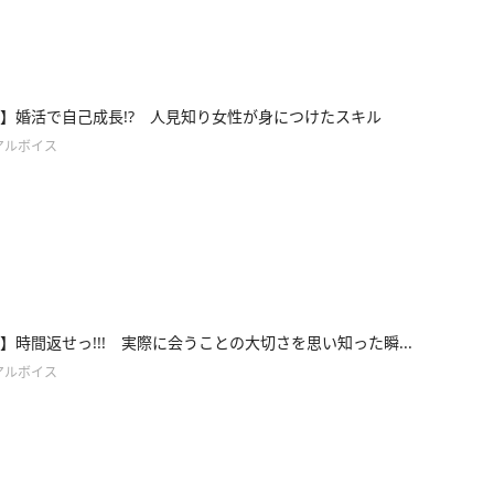
ce8】婚活で自己成長!? 人見知り女性が身につけたスキル
アルボイス
ce7】時間返せっ!!! 実際に会うことの大切さを思い知った瞬...
アルボイス