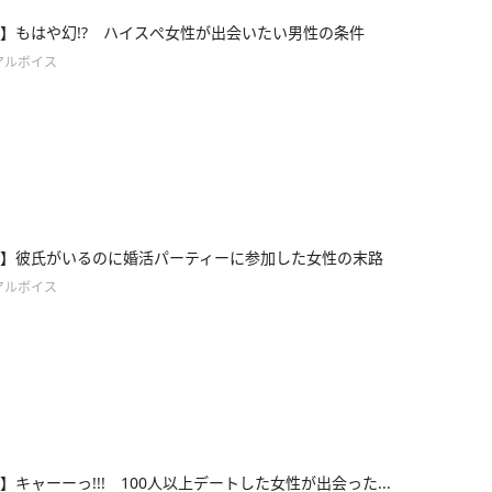
ce4】もはや幻!? ハイスぺ女性が出会いたい男性の条件
アルボイス
ce3】彼氏がいるのに婚活パーティーに参加した女性の末路
アルボイス
e2】キャーーっ!!! 100人以上デートした女性が出会った...