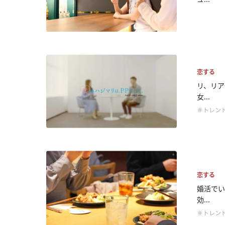
恋する
リ、リア
女...
＃トレン
恋する
婚活でい
効...
＃トレン