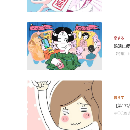
恋する
婚活に疲
【特集】
暮らす
【第17
＃◯◯好