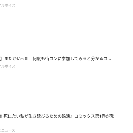
アルボイス
ce1】またかいっ!!! 何度も街コンに参加してみると分かるコ...
アルボイス
!! 死にたい私が生き延びるための婚活』コミックス第1巻が発
メニュース