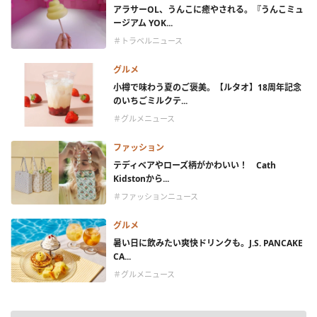
アラサーOL、うんこに癒やされる。『うんこミュ
ージアム YOK...
＃トラベルニュース
グルメ
小樽で味わう夏のご褒美。【ルタオ】18周年記念
のいちごミルクテ...
＃グルメニュース
ファッション
テディベアやローズ柄がかわいい！ Cath
Kidstonから...
＃ファッションニュース
グルメ
暑い日に飲みたい爽快ドリンクも。J.S. PANCAKE
CA...
＃グルメニュース