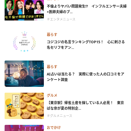
不倫よりヤバい問題発生!? インフルエンサー夫婦
×医師夫婦のブ...
＃エンタメニュース
暮らす
コジコジの名言ランキングTOP15！ 心に刺さる
名セリフをアン...
暮らす
AI占いは当たる？ 実際に使った人の口コミをア
ンケート調査
グルメ
【東京駅】帰省土産を探している人必見！ 東京
ばな奈が夏の特別企...
＃グルメニュース
おでかけ