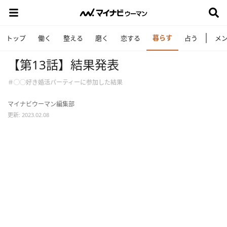
暮らす
トップ
働く
整える
磨く
恋する
占う
メ
【第13話】結果発表
＃◯◯好き婚活パーティーに参加した結果
マイナビウーマン編集部
更新: 2023.02.08