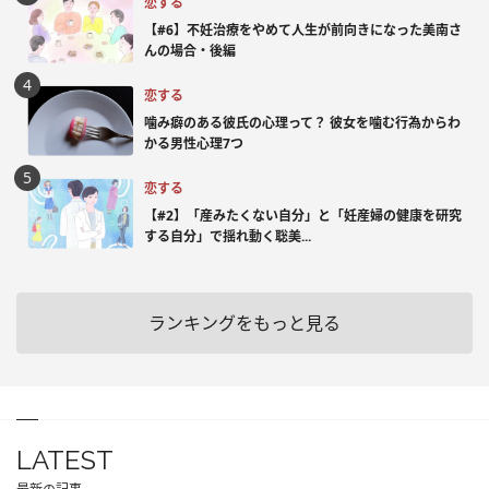
恋する
【#6】不妊治療をやめて人生が前向きになった美南さ
んの場合・後編
恋する
噛み癖のある彼氏の心理って？ 彼女を噛む行為からわ
かる男性心理7つ
恋する
【#2】「産みたくない自分」と「妊産婦の健康を研究
する自分」で揺れ動く聡美...
ランキングをもっと見る
LATEST