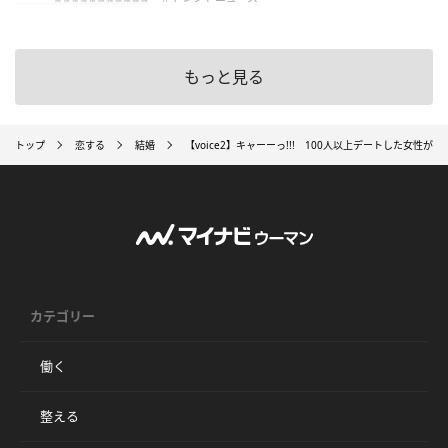
もっと見る
トップ
恋する
結婚
【voice2】キャーーっ!!! 100人以上デートした女性が
カテゴリー
働く
整える