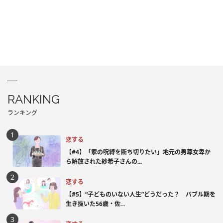
RANKING
ランキング
恋する
【#4】「家の呪縛を断ち切りたい」地元の男尊女卑か
ら解放された紗希子さんの...
恋する
【#5】“子どものいない人生”どうだった？ バブル期を
生き抜いた56歳・佐...