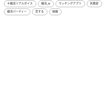
＃婚活リアルボイス
婚活_w
マッチングアプリ
失敗談
婚活パーティー
恋する
結婚