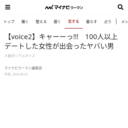
恋する
トップ
働く
整える
磨く
暮らす
占う
メ
【voice2】キャーーっ!!! 100人以上
デートした女性が出会ったヤバい男
＃婚活リアルボイス
マイナビウーマン編集部
作成: 2023.08.23