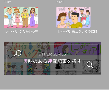
PREV
NEXT
【voice1】またかいっ!!!...
【voice3】彼氏がいるのに婚...