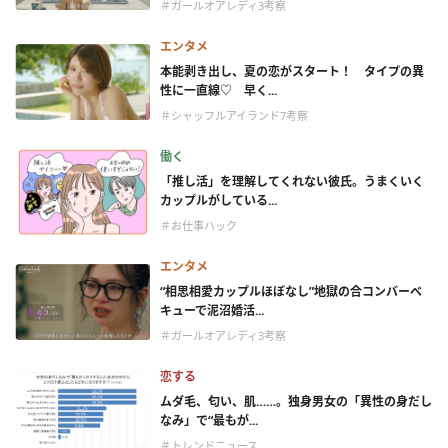
＃ガールオアレディ3考察
エンタメ
本能剥き出し、夏の恋がスタート！ タイプの異
性に一直線♡ 早く...
＃シャッフルアイランド7考察
働く
「推し活」を理解してくれない彼氏。うまくいく
カップルがしている...
＃お仕事ハック
エンタメ
“相思相愛カップルほぼなし”地獄の合コンバーベ
キューで泥沼婚活...
＃ガールオアレディ3考察
恋する
ムダ毛、匂い、肌……。独身男女の「異性の身だし
なみ」で“最もが...
＃トレンドニュース