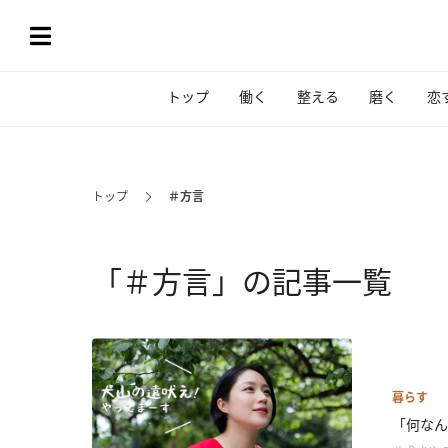
トップ
働く
整える
磨く
恋
トップ
＃方言
「＃方言」の記事一覧
暮らす
「何なん