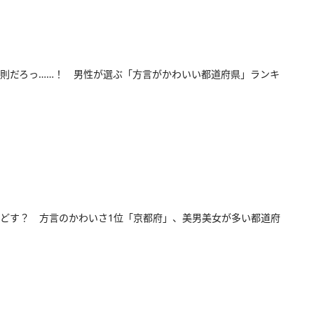
則だろっ……！ 男性が選ぶ「方言がかわいい都道府県」ランキ
どす？ 方言のかわいさ1位「京都府」、美男美女が多い都道府