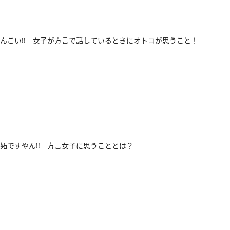
んこい!! 女子が方言で話しているときにオトコが思うこと！
妬ですやん!! 方言女子に思うこととは？