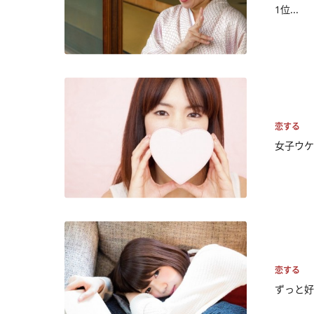
1位...
恋する
女子ウケ
恋する
ずっと好