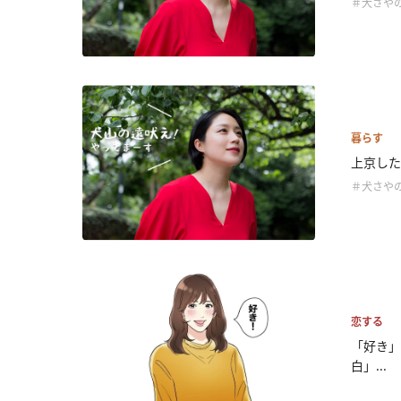
＃犬さや
暮らす
上京した
＃犬さや
恋する
「好き」
白」...