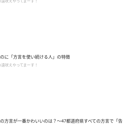
の遠吠えやってまーす！
のに「方言を使い続ける人」の特徴
の遠吠えやってまーす！
の方言が一番かわいいのは？～47都道府県すべての方言で「告