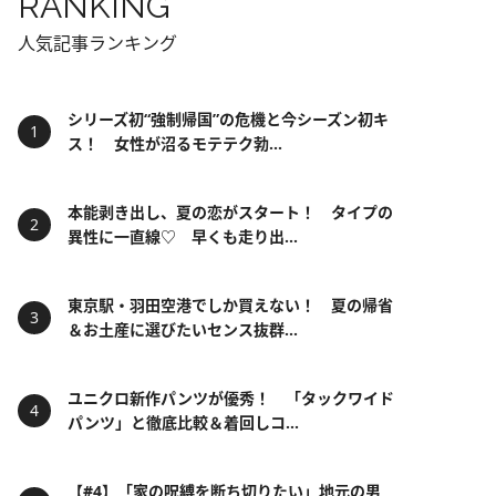
RANKING
人気記事ランキング
シリーズ初“強制帰国”の危機と今シーズン初キ
ス！ 女性が沼るモテテク勃...
本能剥き出し、夏の恋がスタート！ タイプの
異性に一直線♡ 早くも走り出...
東京駅・羽田空港でしか買えない！ 夏の帰省
＆お土産に選びたいセンス抜群...
ユニクロ新作パンツが優秀！ 「タックワイド
パンツ」と徹底比較＆着回しコ...
【#4】「家の呪縛を断ち切りたい」地元の男