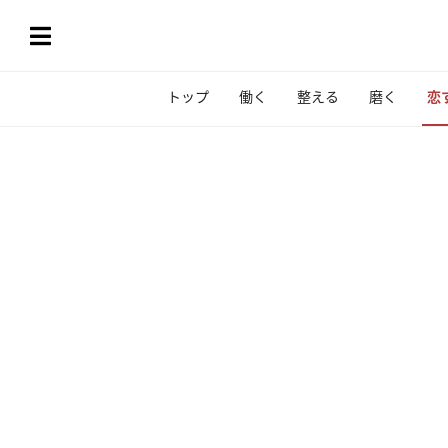
トップ
働く
整える
磨く
恋