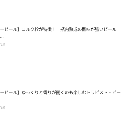
ービール】コルク栓が特徴！ 瓶内熟成の酸味が強いビール
..
ER
ービール】ゆっくりと香りが開くのも楽しむトラピスト・ビー
ER