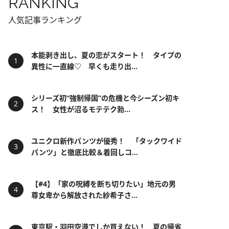
RANKING
人気記事ランキング
本能剥き出し、夏の恋がスタート！ タイプの
異性に一直線♡ 早くも走り出...
シリーズ初“強制帰国”の危機と今シーズン初キ
ス！ 女性が沼るモテテク勃...
ユニクロ新作パンツが優秀！ 「タックワイド
パンツ」と徹底比較＆着回しコ...
【#4】「家の呪縛を断ち切りたい」地元の男
尊女卑から解放された紗希子さ...
東京駅・羽田空港でしか買えない！ 夏の帰省