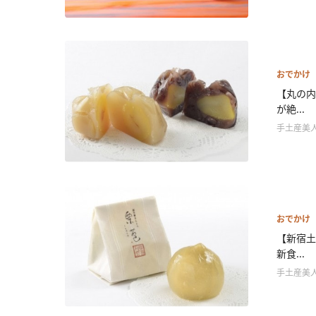
おでかけ
【丸の内
が絶...
手土産美
おでかけ
【新宿
新食...
手土産美