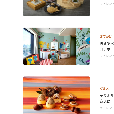
＃トレン
おでかけ
まるでペ
コラボ...
＃トレン
グルメ
栗＆ミル
京店に...
＃トレン