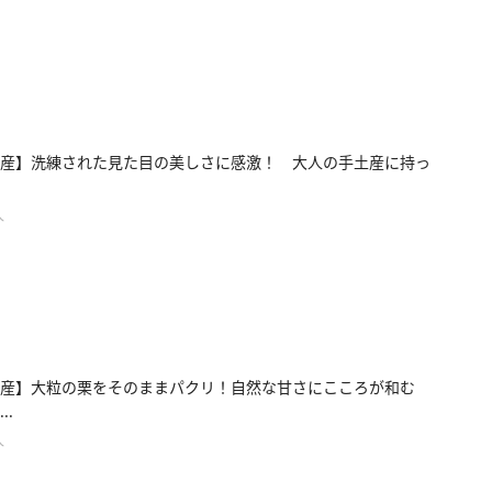
産】洗練された見た目の美しさに感激！ 大人の手土産に持っ
人
産】大粒の栗をそのままパクリ！自然な甘さにこころが和む
..
人