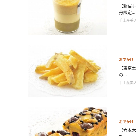
【新宿手
丹限定...
手土産美
おでかけ
【東京土
の...
手土産美
おでかけ
【六本木