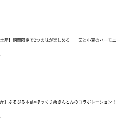
土産】期間限定で2つの味が楽しめる！ 栗と小豆のハーモニー
人
土産】ぷるぷる本葛×ほっくり栗きんとんのコラボレーション！
人