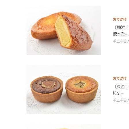
おでかけ
【横浜土
使った...
手土産美
おでかけ
【東京土
に引...
手土産美