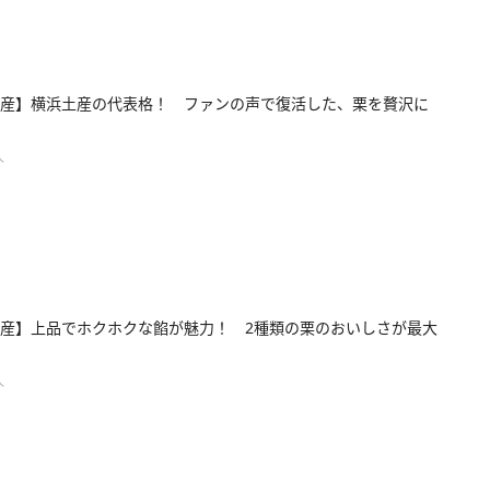
産】横浜土産の代表格！ ファンの声で復活した、栗を贅沢に
人
産】上品でホクホクな餡が魅力！ 2種類の栗のおいしさが最大
人