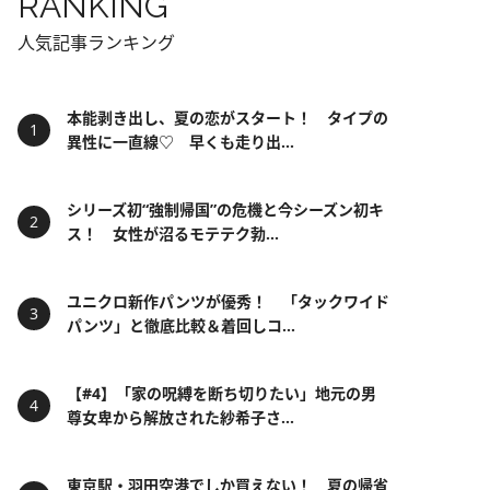
RANKING
人気記事ランキング
本能剥き出し、夏の恋がスタート！ タイプの
異性に一直線♡ 早くも走り出...
シリーズ初“強制帰国”の危機と今シーズン初キ
ス！ 女性が沼るモテテク勃...
ユニクロ新作パンツが優秀！ 「タックワイド
パンツ」と徹底比較＆着回しコ...
【#4】「家の呪縛を断ち切りたい」地元の男
尊女卑から解放された紗希子さ...
東京駅・羽田空港でしか買えない！ 夏の帰省