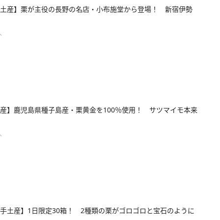
土産】栗が主役の長野の名店・小布施堂から登場！ 新宿伊勢
人
産】鹿児島県種子島産・栗黄金を100％使用！ サツマイモ本来
人
手土産】1日限定30箱！ 2種類の栗がゴロゴロと宝石のように