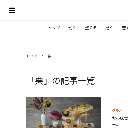
トップ
働く
整える
磨く
恋
トップ
栗
「栗」の記事一覧
グルメ
秋の味覚
ー...