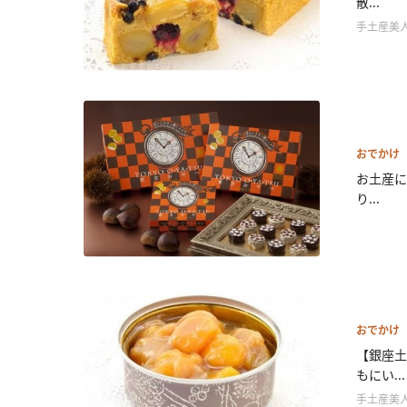
散...
手土産美
おでかけ
お土産に
り...
おでかけ
【銀座土
もにい...
手土産美