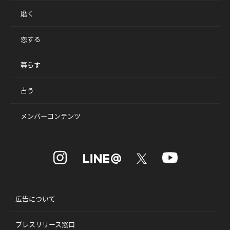
磨く
恋する
暮らす
占う
メンバーコンテンツ
広告について
プレスリリース窓口