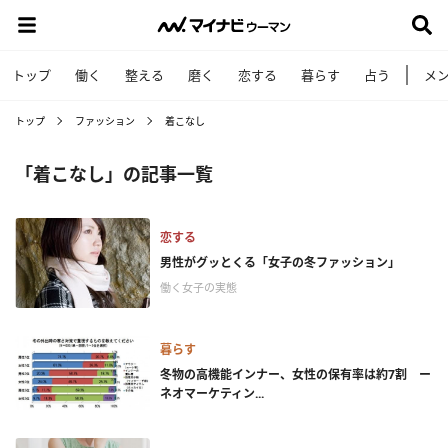
トップ
働く
整える
磨く
恋する
暮らす
占う
メ
トップ
ファッション
着こなし
「着こなし」の記事一覧
恋する
男性がグッとくる「女子の冬ファッション」
働く女子の実態
暮らす
冬物の高機能インナー、女性の保有率は約7割 ー
ネオマーケティン...