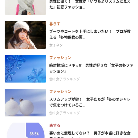
男性に聞く！ 女性が「いつもよりスリムに見え
た」初夏ファッショ...
暮らす
ブーツやコートを上手にしまいたい！ プロが教
える「冬物保管の裏...
女子ネタ
ファッション
絶対領域にドキッ!? 男性が好きな「女子の冬ファ
ッション」
働く女子ランキング
ファッション
スリムアップが鍵！ 女子たちが「冬のオシャレ
で気をつけているこ...
働く女子ランキング
恋する
寒いのに無理してない？ 男子が本当に好きな女