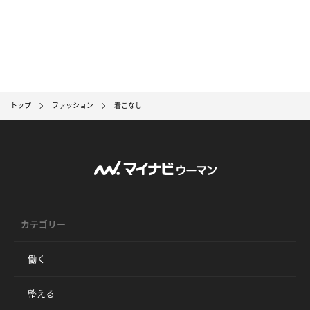
トップ
ファッション
着こなし
カテゴリー
働く
整える