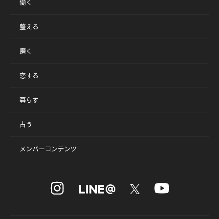
働く
整える
磨く
恋する
暮らす
占う
メンバーコンテンツ