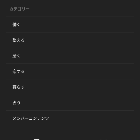
カテゴリー
働く
整える
磨く
恋する
暮らす
占う
メンバーコンテンツ