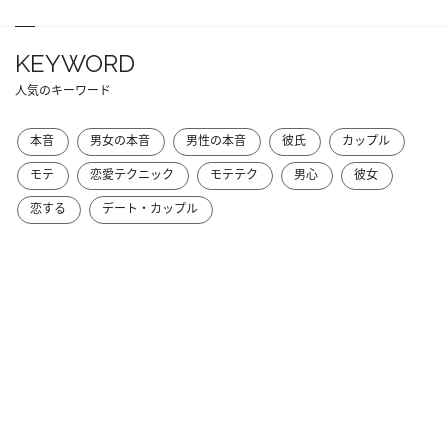
KEYWORD
人気のキーワード
本音
男女の本音
男性の本音
彼氏
カップル
モテ
恋愛テクニック
モテテク
男心
彼女
恋する
デート・カップル