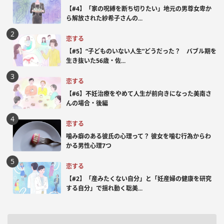
【#4】「家の呪縛を断ち切りたい」地元の男尊女卑か
ら解放された紗希子さんの...
恋する
【#5】“子どものいない人生”どうだった？ バブル期を
生き抜いた56歳・佐...
恋する
【#6】不妊治療をやめて人生が前向きになった美南さ
んの場合・後編
恋する
噛み癖のある彼氏の心理って？ 彼女を噛む行為からわ
かる男性心理7つ
恋する
【#2】「産みたくない自分」と「妊産婦の健康を研究
する自分」で揺れ動く聡美...