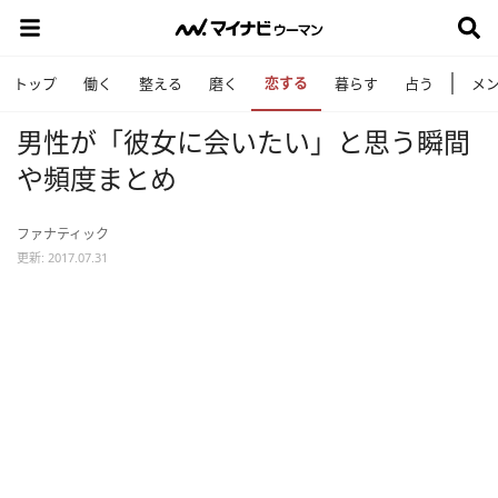
恋する
トップ
働く
整える
磨く
暮らす
占う
メ
男性が「彼女に会いたい」と思う瞬間
や頻度まとめ
ファナティック
更新: 2017.07.31