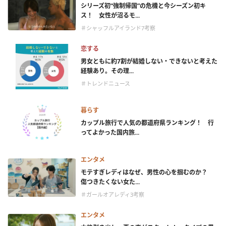
シリーズ初“強制帰国”の危機と今シーズン初キ
ス！ 女性が沼るモ...
＃シャッフルアイランド7考察
恋する
男女ともに約7割が結婚しない・できないと考えた
経験あり。その理...
＃トレンドニュース
暮らす
カップル旅行で人気の都道府県ランキング！ 行
ってよかった国内旅...
エンタメ
モテすぎレディはなぜ、男性の心を掴むのか？
傷つきたくない女た...
＃ガールオアレディ3考察
エンタメ