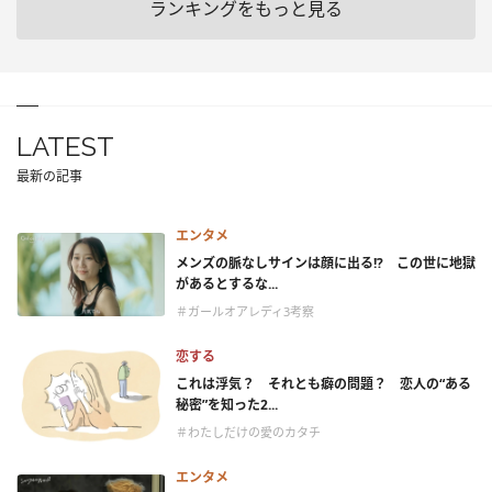
ランキングをもっと見る
LATEST
最新の記事
エンタメ
メンズの脈なしサインは顔に出る!? この世に地獄
があるとするな...
＃ガールオアレディ3考察
恋する
これは浮気？ それとも癖の問題？ 恋人の“ある
秘密”を知った2...
＃わたしだけの愛のカタチ
エンタメ