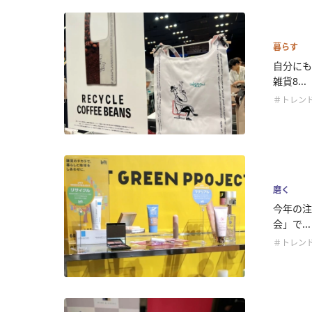
暮らす
自分にも
雑貨8...
＃トレン
磨く
今年の注
会」で...
＃トレン