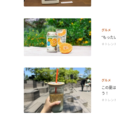
グルメ
“もったい
＃トレン
グルメ
この夏は
う！
＃トレン