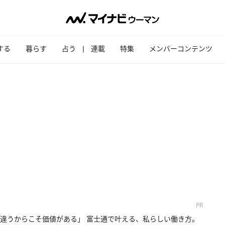
する
暮らす
占う
連載
特集
メンバーコンテンツ
PR
違うからこそ価値がある」 富士通で叶える、私らしい働き方。