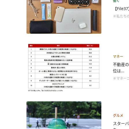
働く
【Fil
＃私たち
マネー
不動産の
位は...
＃マネー
グルメ
スターバ