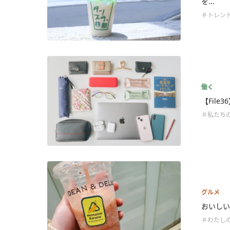
を...
＃トレン
働く
【Fil
＃私たち
グルメ
おいしいだ
＃わたし