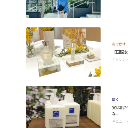
おでかけ
【国際女性
＃トレン
磨く
実は肌だ
な...
＃ビュー