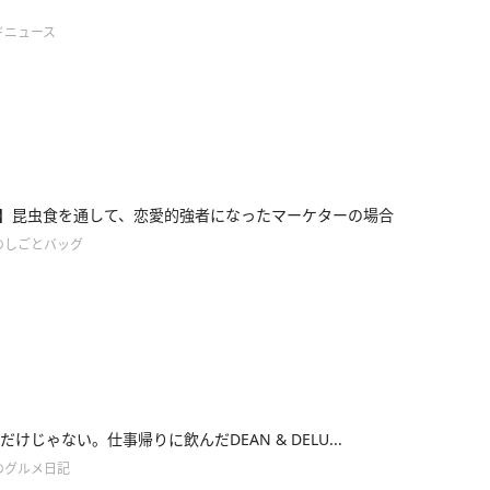
ドニュース
e36】昆虫食を通して、恋愛的強者になったマーケターの場合
のしごとバッグ
けじゃない。仕事帰りに飲んだDEAN & DELU...
のグルメ日記