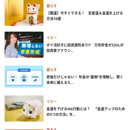
暮らす
【開運】今すぐできる！ 恋愛運＆金運を上げる
方法10選
マネー
ポイ活好きに投資適性あり!? 万年貯金ゼロOLが
投資家アナウン...
暮らす
老後だけじゃない！ 年金の”裏側”を理解し、賢く
未来に備えるた...
マネー
金運を下げるNG行動とは？ 「金運アップのため
の5つの方法」を...