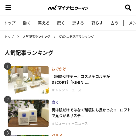
トップ
働く
整える
磨く
恋する
暮らす
占う
メ
トップ
人気記事ランキング
SDGs人気記事ランキング
人気記事ランキング
おでかけ
【国際女性デー】コスメデコルテが
DECORTÉ「KIHIN t...
＃トレンドニュース
磨く
実は肌だけではなく環境にも良かった!? ロフト
で見つかるサステ...
＃ビューティーニュース
グルメ