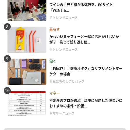
ワインの世界と繋がる体験を。ECサイト
「WINE &...
＃トレンドニュース
暮らす
かわいいミッフィーと一緒にお出かけはいか
が？ 洗って繰り返し使...
＃トレンドニュース
働く
【File37】「健康オタク」なサプリメントマー
ケターの場合
＃私たちのしごとバッグ
マネー
不動産のプロが選ぶ「環境に配慮した住まいに
おすすめの条件・設備...
＃マネーニュース