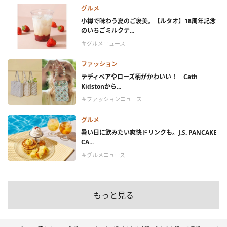
グルメ
小樽で味わう夏のご褒美。【ルタオ】18周年記念
のいちごミルクテ...
＃グルメニュース
ファッション
テディベアやローズ柄がかわいい！ Cath
Kidstonから...
＃ファッションニュース
グルメ
暑い日に飲みたい爽快ドリンクも。J.S. PANCAKE
CA...
＃グルメニュース
もっと見る