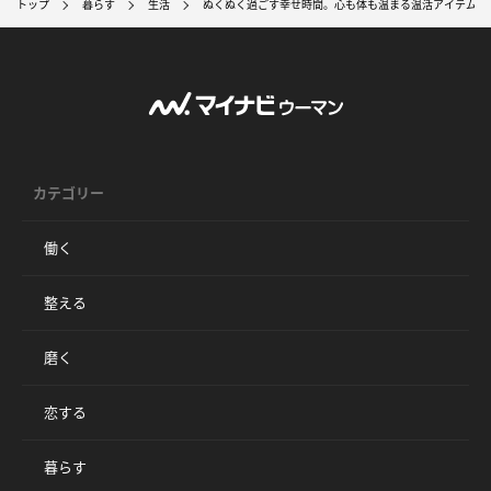
トップ
暮らす
生活
ぬくぬく過ごす幸せ時間。心も体も温まる温活アイテム3
カテゴリー
働く
整える
磨く
恋する
暮らす