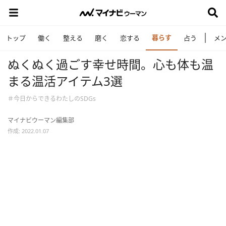
暮らす
トップ
働く
整える
磨く
恋する
占う
メ
ぬくぬく過ごす幸せ時間。心も体も温
まる温活アイテム3選
＃今日からできるわたしのSDGs
マイナビウーマン編集部
作成: 2022.01.07