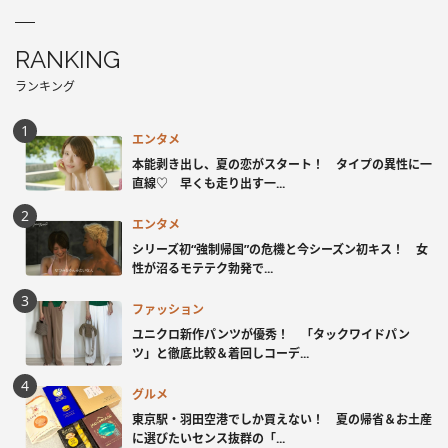
RANKING
ランキング
エンタメ
本能剥き出し、夏の恋がスタート！ タイプの異性に一
直線♡ 早くも走り出す一...
エンタメ
シリーズ初“強制帰国”の危機と今シーズン初キス！ 女
性が沼るモテテク勃発で...
ファッション
ユニクロ新作パンツが優秀！ 「タックワイドパン
ツ」と徹底比較＆着回しコーデ...
グルメ
東京駅・羽田空港でしか買えない！ 夏の帰省＆お土産
に選びたいセンス抜群の「...