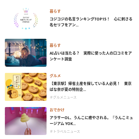
暮らす
コジコジの名言ランキングTOP15！ 心に刺さる
名セリフをアン...
暮らす
AI占いは当たる？ 実際に使った人の口コミをア
ンケート調査
グルメ
【東京駅】帰省土産を探している人必見！ 東京
ばな奈が夏の特別企...
＃グルメニュース
おでかけ
アラサーOL、うんこに癒やされる。『うんこミュ
ージアム YOK...
＃トラベルニュース