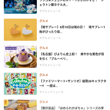
ラッコ＆ジュゴンのスイーツがかわいすぎ！ シ
ェラトン都ホテル大...
＃グルメニュース
グルメ
【鳩サブレー】8月10日は鳩の日！ 鳩サブレー1
枚がぴったり収...
＃グルメニュース
グルメ
【名古屋】ぴよりん史上初！ 爽やかな紫色が目
を引く「ブルーベリ...
＃グルメニュース
グルメ
【ファミリーマート×サンリオ】総勢26キャラクタ
ー!! 一度は...
＃トレンドニュース
グルメ
【無印良品】「ほめられかぼちゃ」シリーズの季