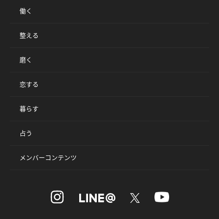
働く
整える
磨く
恋する
暮らす
占う
メンバーコンテンツ