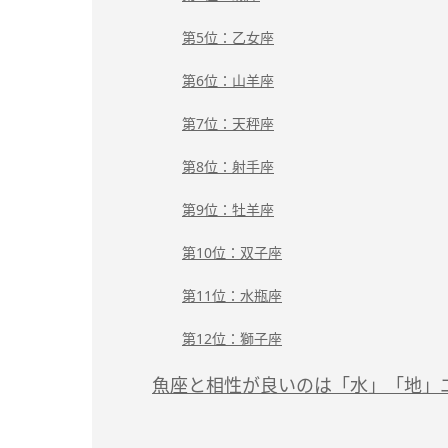
第5位：乙女座
第6位：山羊座
第7位：天秤座
第8位：射手座
第9位：牡羊座
第10位：双子座
第11位：水瓶座
第12位：獅子座
魚座と相性が良いのは「水」「地」