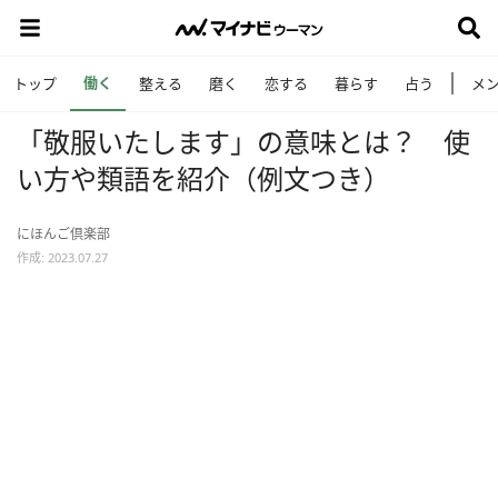
働く
トップ
整える
磨く
恋する
暮らす
占う
メ
「敬服いたします」の意味とは？ 使
い方や類語を紹介（例文つき）
にほんご倶楽部
作成: 2023.07.27