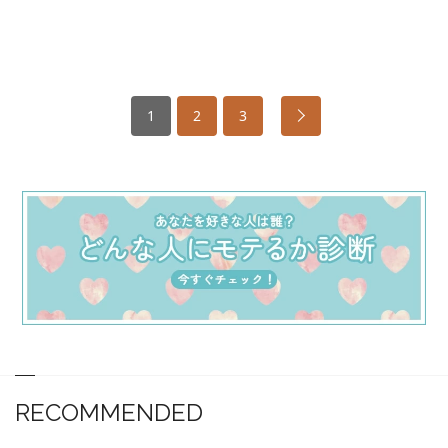
1
2
3
RECOMMENDED