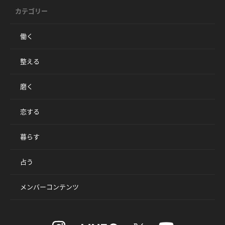
カテゴリー
働く
整える
磨く
恋する
暮らす
占う
メンバーコンテンツ