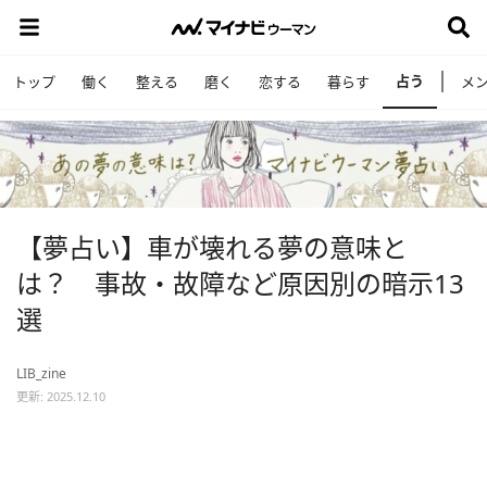
占う
トップ
働く
整える
磨く
恋する
暮らす
メ
【夢占い】車が壊れる夢の意味と
は？ 事故・故障など原因別の暗示13
選
LIB_zine
更新: 2025.12.10