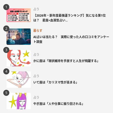
占う
【2026年・新年度最強運ランキング】気になる第1位
は？ 星座×血液型占い...
暮らす
AI占いは当たる？ 実際に使った人の口コミをアンケー
ト調査
占う
かに座は「現状維持を手放すと人生が飛躍する」
占う
いて座は「カリスマ性が高まる」
占う
やぎ座は「人や仕事に振り回される」