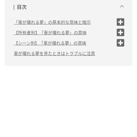
目次
「車が壊れる夢」の基本的な意味と暗示
（1）仕事で失敗しやすくなる
【所有者別】「車が壊れる夢」の意味
（2）気力が低下している
（1）自分の車が壊れる夢は「メンタルが不安定」
【シーン別】「車が壊れる夢」の意味
（3）人間関係のトラブルが起
（2）知らない人の車が壊れる夢は「仕事のプレッシ
（1）壁に衝突して車が壊れる夢は「困難」
車が壊れる夢を見たときはトラブルに注意
こる
ャー」
（2）車同士の接触によって車が壊れる夢は「トラブ
（3）友人の車が壊れる夢は「すれ違い」
ル」
（3）原因不明の故障で車が動かなくなる夢は「規則正
（4）家族の車が壊れる夢は「トラブル」
しい生活」
（5）恋人の車が壊れる夢は「関係の悪化」
（4）車のタイヤが壊れる夢は「計画の土台が揺らいで
いる暗示」
（5）災害で車が壊れる夢は「予期せぬ変化への不安」
（6）車が壊れて廃車になる夢は「人生の区切り・方向
転換」
（7）車がバラバラになる夢は「疲労が限界に達してい