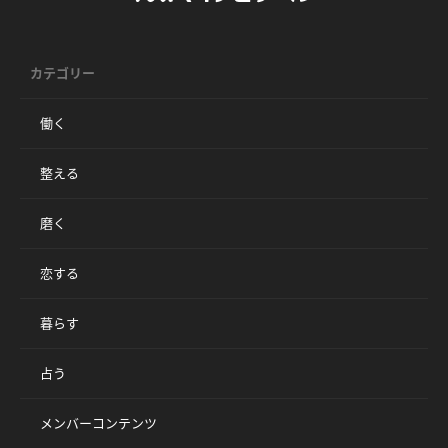
カテゴリー
働く
整える
磨く
恋する
暮らす
占う
メンバーコンテンツ