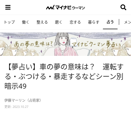
占う
トップ
働く
整える
磨く
恋する
暮らす
メ
【夢占い】車の夢の意味は？ 運転す
る・ぶつける・暴走するなどシーン別
暗示49
伊藤マーリン（占術家）
更新: 2023.10.27