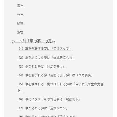
青色
黄色
緑色
紫色
シーン別「車の夢」の意味
（1）車を運転する夢は「意欲アップ」
（2）車をぶつける夢は「好戦的になる」
（3）車を盗む夢は「何かを失う」
（4）車を盗まれる夢（盗難に遭う夢）は「気力喪失」
（5）車を壊される・傷つけられる夢は「自信喪失や生命力低
下」
（6）車にイタズラをされる夢は「意欲低下」
（7）車が落ちる夢は「運気ダウン」