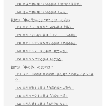
（3）家族と車に乗っている夢は「良好な人間関係」
（4）他人と車に乗っている夢は「成長」
状態別「車の故障にまつわる夢」の意味
（1）車のブレーキがかからない夢は「慢心」
（2）車が止まらない夢は「コントロール不能」
（3）車のエンジンが故障する夢は「体調不良」
（4）車がエンストする夢は「疲労困憊」
（5）車がパンクする夢は「不安定」
動作別「車の夢」の意味は？
（1）スピードの出た車の夢は「夢を見た人の状況によって変
化」
（2）車が直進する夢は「自暴自棄への警告」
（3）車がバックする夢は「心身の不調」
（4）車が右折する夢は「理性的になる」