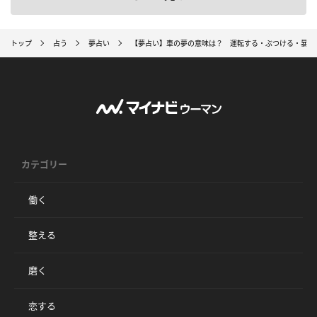
トップ
占う
夢占い
【夢占い】車の夢の意味は？ 運転する・ぶつける・暴走
カテゴリー
働く
整える
磨く
恋する