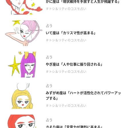
かに座は「現状維持を手放すと人生が飛躍する」
＃トシ＆リティのコスモ占い
占う
いて座は「カリスマ性が高まる」
＃トシ＆リティのコスモ占い
占う
やぎ座は「人や仕事に振り回される」
＃トシ＆リティのコスモ占い
占う
みずがめ座は「ハートが活性化されてパワーアッ
プする」
＃トシ＆リティのコスモ占い
占う
さそり座は「言霊力が激烈に高まる」