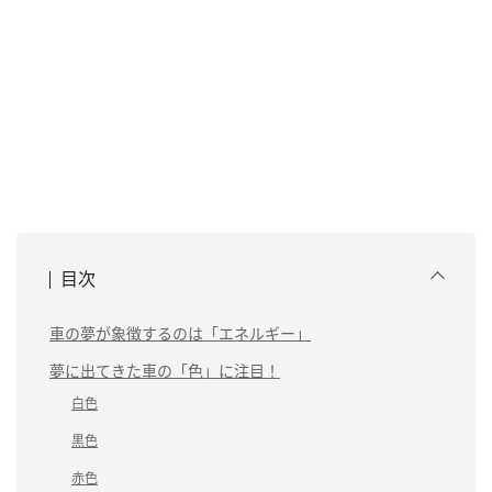
目次
車の夢が象徴するのは「エネルギー」
夢に出てきた車の「色」に注目！
白色
黒色
赤色