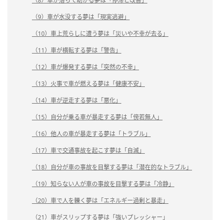
（8）車が落ちて助かる夢は「停滞と改善」
（9）車が水没する夢は「現実逃避」
（10）車上荒らしに遭う夢は「災いや不幸が去る」
（11）車が横転する夢は「警告」
（12）車が爆発する夢は「突然の不幸」
（13）火事で車が燃える夢は「健康不安」
（14）車が逆走する夢は「悪化」
（15）自分が乗る車が暴走する夢は「傍若無人」
（16）他人の車が暴走する夢は「トラブル」
（17）車で交通事故を起こす夢は「自滅」
（18）自分が車の事故を目撃する夢は「潜在的なトラブル」
（19）知らない人が車の事故を目撃する夢は「冷静」
（20）車で人を轢く夢は「エネルギー過剰と暴走」
（21）車がスリップする夢は「強いプレッシャー」