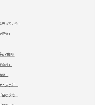
見失っている」
が良好」
夢の意味
運良好」
満足」
対人運良好」
「目標達成」