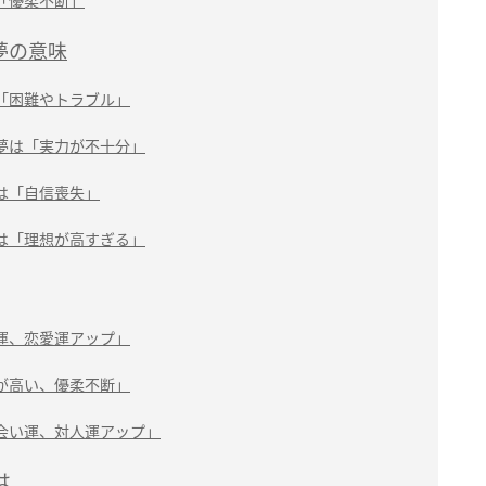
「優柔不断」
夢の意味
「困難やトラブル」
夢は「実力が不十分」
は「自信喪失」
は「理想が高すぎる」
運、恋愛運アップ」
が高い、優柔不断」
会い運、対人運アップ」
は