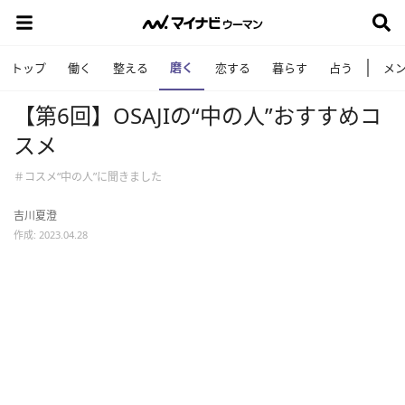
磨く
トップ
働く
整える
恋する
暮らす
占う
メ
【第6回】OSAJIの“中の人”おすすめコ
スメ
＃コスメ“中の人”に聞きました
吉川夏澄
作成: 2023.04.28