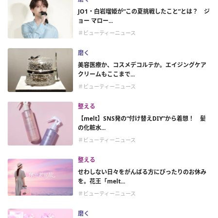
JO1・白岩瑠姫が“この夏挑戦したこと”とは？ ジ
ョー マロー...
＃ビューティーニュース
磨く
美容医療か、コスメデコルテか。エイジングケア
クリームもここまで...
＃ビューティーニュース
整える
【melt】SNS発の“付け替えDIY”から着想！ 髪
の化粧水...
＃ビューティーニュース
整える
せわしない日々をがんばる方にぴったりのお休み
を。花王「melt...
＃ビューティーニュース
磨く