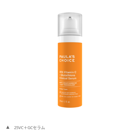
25VC＋GCセラム