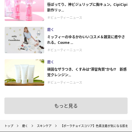
唇ぽってり、神ビジュリップに胸キュン。CipiCipi
新作リッ...
＃ビューティーニュース
磨く
ミッフィーのゆるかわいいコスメ＆雑貨に癒やさ
れる。Cosme ...
＃ビューティーニュース
磨く
頑固なザラつき、くすみは“滞留角質”かも!? 新感
覚クレンジン...
＃ビューティーニュース
もっと見る
トップ
磨く
スキンケア
【ポーラチョイスコリア】色素沈着が気になる肌をケ