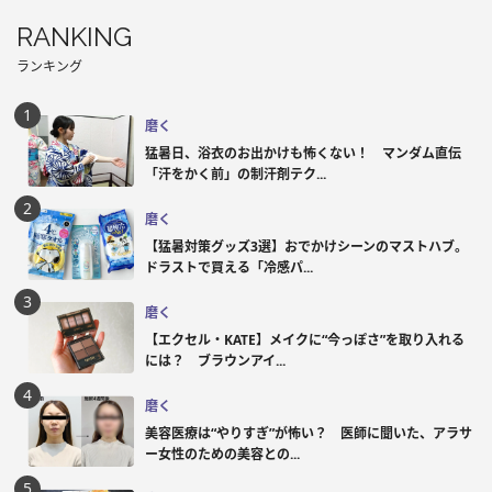
RANKING
ランキング
磨く
猛暑日、浴衣のお出かけも怖くない！ マンダム直伝
「汗をかく前」の制汗剤テク...
磨く
【猛暑対策グッズ3選】おでかけシーンのマストハブ。
ドラストで買える「冷感パ...
磨く
【エクセル・KATE】メイクに“今っぽさ”を取り入れる
には？ ブラウンアイ...
磨く
美容医療は“やりすぎ”が怖い？ 医師に聞いた、アラサ
ー女性のための美容との...