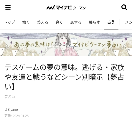
占う
トップ
働く
整える
磨く
恋する
暮らす
メ
デスゲームの夢の意味。逃げる・家族
や友達と戦うなどシーン別暗示【夢占
い】
夢占い
LIB_zine
更新: 2024.01.25