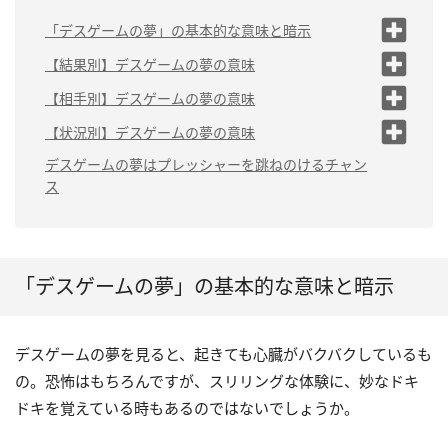
「デスゲームの夢」の基本的な意味と暗示
（1）プレッシャーを感じて
【結果別】デスゲームの夢の意味
いる
（1）デスゲームで逃げる夢は「逃げ出したい気持
【相手別】デスゲームの夢の意味
（2）内なる攻撃性や競争心
ち」
（1）デスゲームで家族と戦う夢は「自立の機会」
【状況別】デスゲームの夢の意味
（2）デスゲームで生き残る夢は「運気上昇の兆
（3）状況が悪化する予兆
し」
（2）デスゲームで友達と戦う夢は「競争心の芽生え」
（1）デスゲームを主催する夢は「攻撃性の自認」
デスゲームの夢はプレッシャーを跳ねのけるチャン
ス
（3）デスゲームで死ぬ夢は「プレッシャーからの
（3）デスゲームで知らない人と戦う夢は「プレッシャ
（2）デスゲームで武器を探す夢は「状況が変化する」
解放」
ーを跳ねのける」
（3）デスゲームの映画を鑑賞する夢は「試練の到来」
（4）デスゲームでやる気を失くす夢は「心身の疲
（4）デスゲームで目上の人と戦う夢は「評価されたい
れ」
心」
（4）デスゲームのルールを下調べする夢は「問題解決
への意欲」
「デスゲームの夢」の基本的な意味と暗示
（5）デスゲームをリタイアする夢は「解決への力
（5）デスゲームで芸能人と戦う夢は「周囲を気にしす
不足」
ぎている」
（5）デスゲームの夢を見る夢は「現実逃避したい」
デスゲームの夢を見ると、起きても心臓がバクバクしているも
の。恐怖はもちろんですが、スリリングな体験に、妙なドキ
ドキを覚えている時もあるのではないでしょうか。