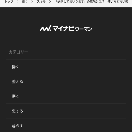
トップ
働く
スキル
「邁進してまいります」の意味とは？ 使い方と言い換え
カテゴリー
働く
整える
磨く
恋する
暮らす