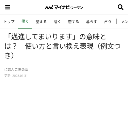
働く
トップ
整える
磨く
恋する
暮らす
占う
メ
「邁進してまいります」の意味と
は？ 使い方と言い換え表現（例文つ
き）
にほんご倶楽部
更新: 2023.01.31