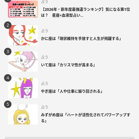
占う
【2026年・新年度最強運ランキング】気になる第1位
は？ 星座×血液型占い...
占う
かに座は「現状維持を手放すと人生が飛躍する」
占う
いて座は「カリスマ性が高まる」
占う
やぎ座は「人や仕事に振り回される」
占う
みずがめ座は「ハートが活性化されてパワーアップす
る」