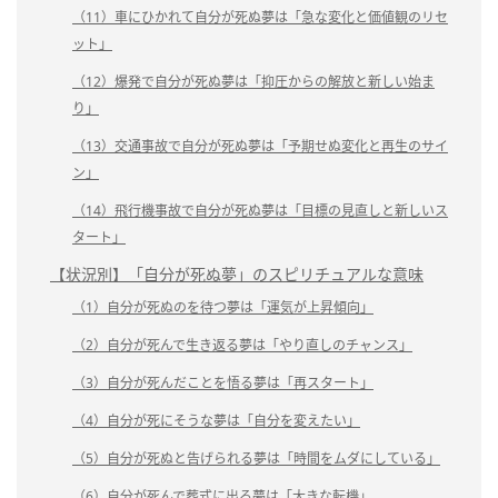
（11）車にひかれて自分が死ぬ夢は「急な変化と価値観のリセ
ット」
（12）爆発で自分が死ぬ夢は「抑圧からの解放と新しい始ま
り」
（13）交通事故で自分が死ぬ夢は「予期せぬ変化と再生のサイ
ン」
（14）飛行機事故で自分が死ぬ夢は「目標の見直しと新しいス
タート」
【状況別】「自分が死ぬ夢」のスピリチュアルな意味
（1）自分が死ぬのを待つ夢は「運気が上昇傾向」
（2）自分が死んで生き返る夢は「やり直しのチャンス」
（3）自分が死んだことを悟る夢は「再スタート」
（4）自分が死にそうな夢は「自分を変えたい」
（5）自分が死ぬと告げられる夢は「時間をムダにしている」
（6）自分が死んで葬式に出る夢は「大きな転機」