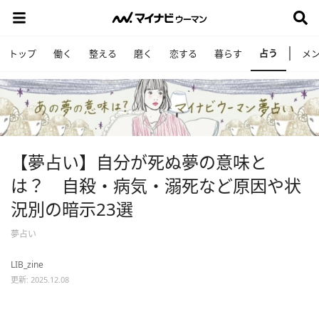
占う
トップ
働く
整える
磨く
恋する
暮らす
メ
【夢占い】自分が死ぬ夢の意味と
は？ 自殺・病気・溺死など原因や状
況別の暗示23選
夢占い
LIB_zine
更新: 2025.12.08