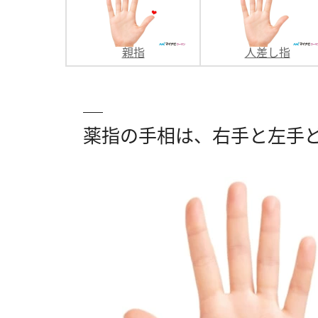
親指
人差し指
薬指の手相は、右手と左手