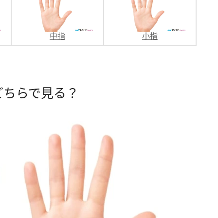
中指
小指
どちらで見る？