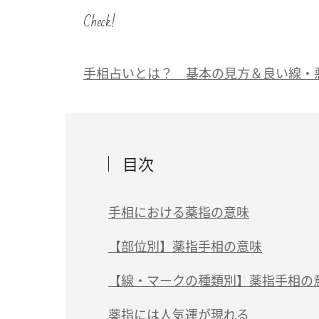
Check!
手相占いとは？ 基本の見方＆良い線・
目次
手相における薬指の意味
薬指の手相が表す意味は？
【部位別】薬指手相の意味
薬指の手相は、右手と左手どちらで見る？
薬指の下（付け根）あたりの手相
【線・マークの種類別】薬指手相の
薬指の第一関節・第二関節の手相
（1）薬指のスター線（星紋）
薬指には人気運が現れる