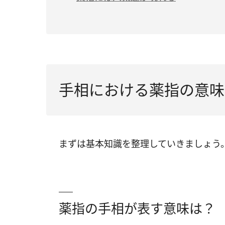
（2）薬指の十字（クロス・バツ）
（3）薬指の三角紋
（4）薬指のフィッシュ
（5）薬指のほくろ
手相における薬指の意味
（6）薬指のグリル
（7）薬指のしわや俵紋
まずは基本知識を整理していきましょう
（8）薬指にある縦線
（9）薬指にある横線
薬指の手相が表す意味は？