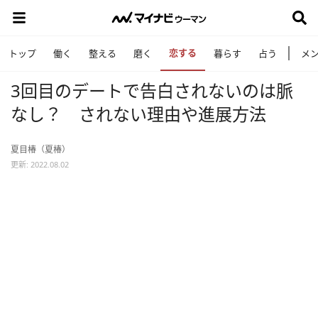
恋する
トップ
働く
整える
磨く
暮らす
占う
メ
3回目のデートで告白されないのは脈
なし？ されない理由や進展方法
夏目椿（夏椿）
更新: 2022.08.02