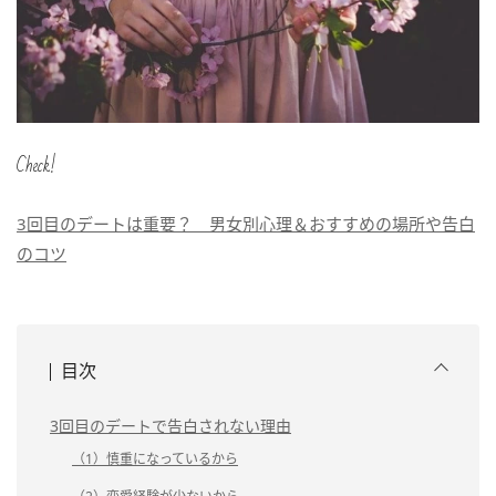
Check!
3回目のデートは重要？ 男女別心理＆おすすめの場所や告白
のコツ
目次
3回目のデートで告白されない理由
（1）慎重になっているから