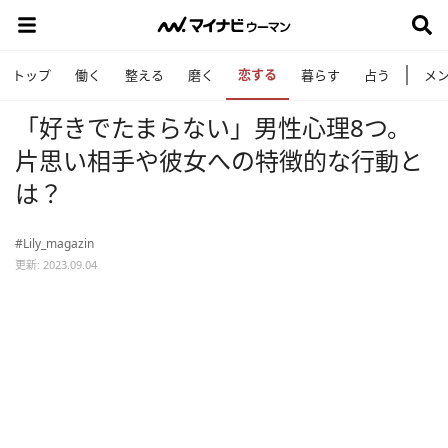
恋する
トップ
働く
整える
磨く
暮らす
占う
メ
「好きでたまらない」男性心理8つ。
片思い相手や彼女への特徴的な行動と
は？
#Lily_magazin
更新: 2023.09.04