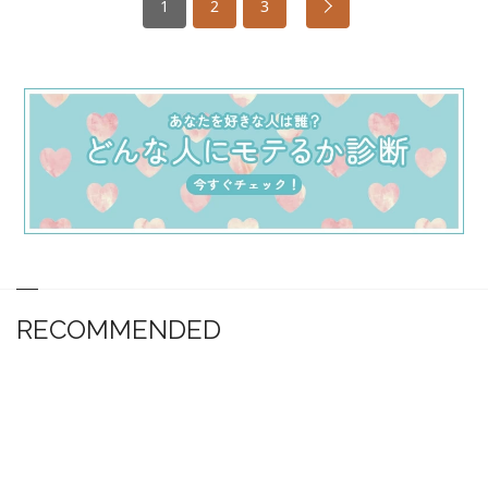
1
2
3
RECOMMENDED