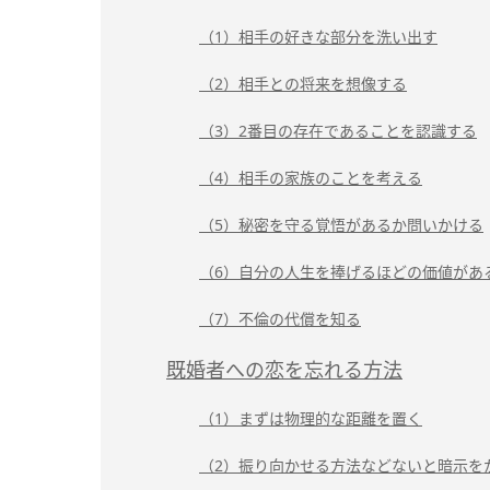
（1）相手の好きな部分を洗い出す
（2）相手との将来を想像する
（3）2番目の存在であることを認識する
（4）相手の家族のことを考える
（5）秘密を守る覚悟があるか問いかける
（6）自分の人生を捧げるほどの価値があ
（7）不倫の代償を知る
既婚者への恋を忘れる方法
（1）まずは物理的な距離を置く
（2）振り向かせる方法などないと暗示を