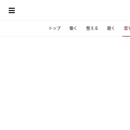
トップ
働く
整える
磨く
恋