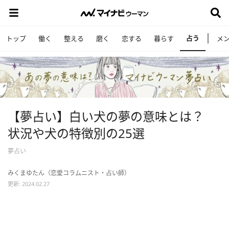
占う
トップ
働く
整える
磨く
恋する
暮らす
メ
【夢占い】白い犬の夢の意味とは？
状況や犬の特徴別の25選
夢占い
みくまゆたん（恋愛コラムニスト・占い師）
更新: 2024.02.27