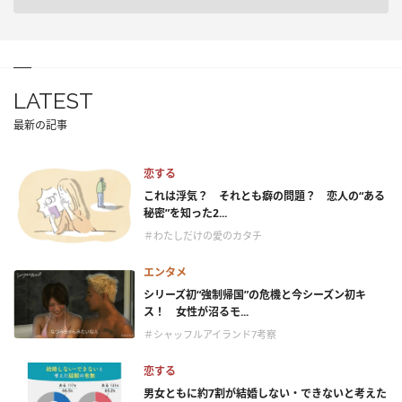
LATEST
最新の記事
恋する
これは浮気？ それとも癖の問題？ 恋人の“ある
秘密”を知った2...
＃わたしだけの愛のカタチ
エンタメ
シリーズ初“強制帰国”の危機と今シーズン初キ
ス！ 女性が沼るモ...
＃シャッフルアイランド7考察
恋する
男女ともに約7割が結婚しない・できないと考えた