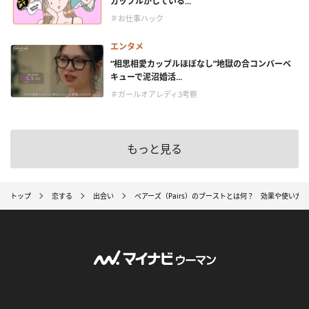
カップルがしている...
＃お仕事ハック
エンタメ
“相思相愛カップルほぼなし”地獄の合コンバーベ
キューで泥沼婚活...
＃ガールオアレディ3考察
もっと見る
トップ
恋する
出会い
ペアーズ（Pairs）のブーストとは何？ 効果や使い方