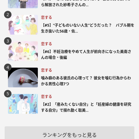
ら解放された紗希子さんの...
恋する
【#5】“子どものいない人生”どうだった？ バブル期を
生き抜いた56歳・佐...
恋する
【#6】不妊治療をやめて人生が前向きになった美南さ
んの場合・後編
恋する
噛み癖のある彼氏の心理って？ 彼女を噛む行為からわ
かる男性心理7つ
恋する
【#2】「産みたくない自分」と「妊産婦の健康を研究
する自分」で揺れ動く聡美...
ランキングをもっと見る