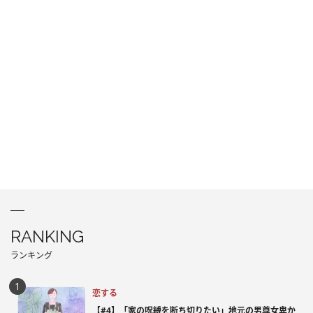
RANKING
ランキング
恋する
【#4】「家の呪縛を断ち切りたい」地元の男尊女卑か