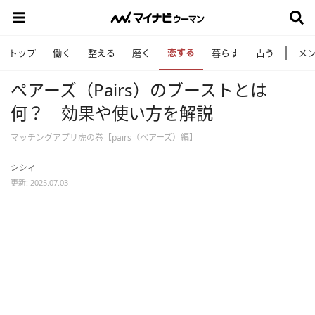
恋する
トップ
働く
整える
磨く
暮らす
占う
メ
ペアーズ（Pairs）のブーストとは
何？ 効果や使い方を解説
マッチングアプリ虎の巻【pairs（ペアーズ）編】
シシィ
更新: 2025.07.03