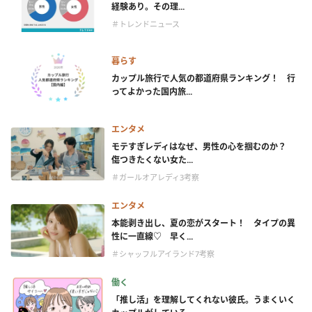
経験あり。その理...
＃トレンドニュース
暮らす
カップル旅行で人気の都道府県ランキング！ 行
ってよかった国内旅...
エンタメ
モテすぎレディはなぜ、男性の心を掴むのか？
傷つきたくない女た...
＃ガールオアレディ3考察
エンタメ
本能剥き出し、夏の恋がスタート！ タイプの異
性に一直線♡ 早く...
＃シャッフルアイランド7考察
働く
「推し活」を理解してくれない彼氏。うまくいく