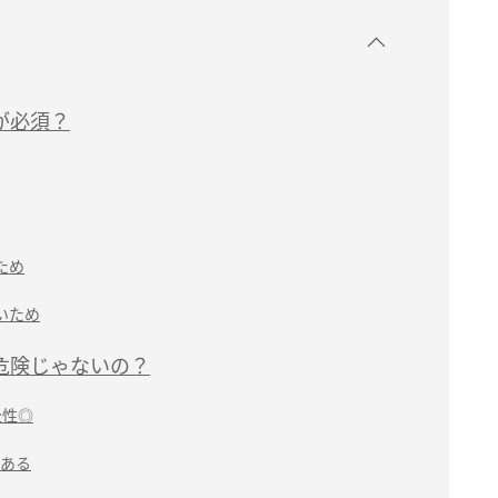
認が必須？
ため
いため
は危険じゃないの？
全性◎
ある