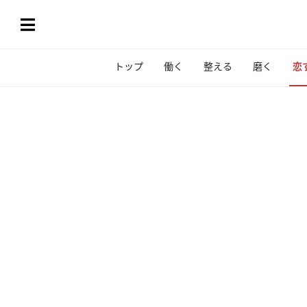
トップ
働く
整える
磨く
恋