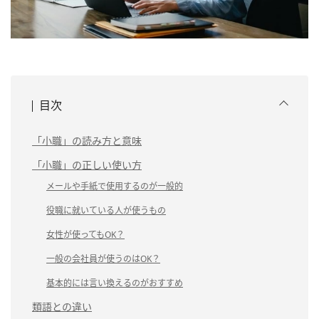
目次
「小職」の読み方と意味
「小職」の正しい使い方
メールや手紙で使用するのが一般的
役職に就いている人が使うもの
女性が使ってもOK？
一般の会社員が使うのはOK？
基本的には言い換えるのがおすすめ
類語との違い