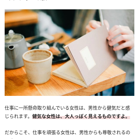
仕事に一所懸命取り組んでいる女性は、男性から健気だと感
じられます。
健気な女性は、大人っぽく見えるものですよ。
だからこそ、仕事を頑張る女性は、男性からも尊敬されるの