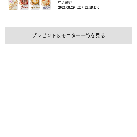
申込締切
2026.08.29（土）23:59まで
プレゼント＆モニター一覧を見る