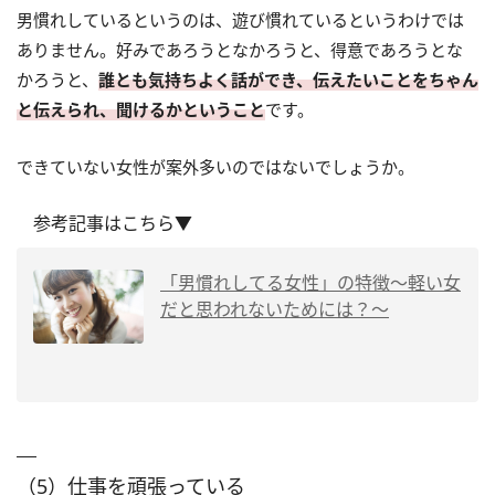
男慣れしているというのは、遊び慣れているというわけでは
ありません。好みであろうとなかろうと、得意であろうとな
かろうと、
誰とも気持ちよく話ができ、伝えたいことをちゃん
と伝えられ、聞けるかということ
です。
できていない女性が案外多いのではないでしょうか。
参考記事はこちら▼
「男慣れしてる女性」の特徴～軽い女
だと思われないためには？～
（5）仕事を頑張っている