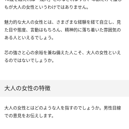
もが大人の女性というわけではありません。
魅力的な大人の女性とは、さまざまな経験を経て自立し、見
た目や態度、言動はもちろん、精神的に落ち着いた雰囲気の
ある人といえるでしょう。
芯の強さと心の余裕を兼ね備えた人こそ、大人の女性といえ
るのではないでしょうか。
大人の女性の特徴
大人の女性とはどのような人を指すのでしょうか。男性目線
での意見をお伝えします。