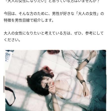
「大人の女性になりたい」と思っている方はいませんか？
今回は、そんな方のために、男性が好きな「大人の女性」の
特徴を男性目線で紹介します。
大人の女性になりたいと考えている方は、ぜひ、参考にして
ください。