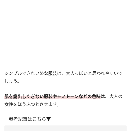
シンプルできれいめな服装は、大人っぽいと思われやすいで
しょう。
肌を露出しすぎない服装やモノトーンなどの色味
は、大人の
女性をほうふつとさせます。
参考記事はこちら▼