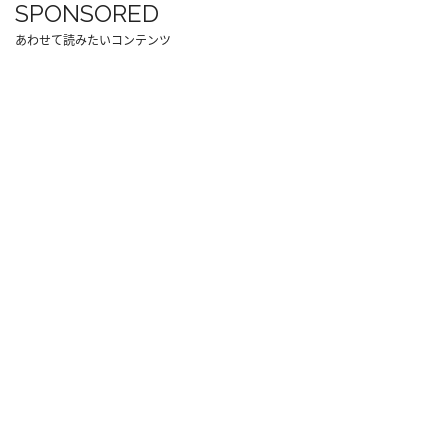
SPONSORED
あわせて読みたいコンテンツ