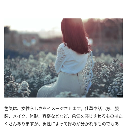
色気は、女性らしさをイメージさせます。仕草や話し方、服
装、メイク、体形、容姿などなど、色気を感じさせるものはた
くさんありますが、男性によって好みが分かれるものでもあ