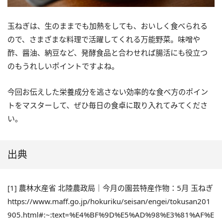
玉ねぎは、生のままでも加熱をしても、おいしく食べられる
ので、さまざまな料理で活躍してくれる万能野菜。味噌や
酢、醤油、納豆など、発酵食品と合わせれば腸活にも役立つ
のもうれしいポイントですよね。
今回お伝えした栄養成分を逃さない効率的な食べ方のポイン
トをマスターして、ぜひ毎日の食卓に取り入れてみてくださ
い。
出典
[1] 農林水産省 北陸農政局｜今月の園芸特産作物：5月 玉ねぎ
https://www.maff.go.jp/hokuriku/seisan/engei/tokusan201
905.html#:~:text=%E4%BF%9D%E5%AD%98%E3%81%AF%E