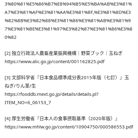
3%80%81%E5%86%B7%E8%94%B5%E5%BA%AB%E3%81%
A7%E3%81%AF%E3%81%AA%E3%81%8F,%E3%81%8D%E3
%82%8B%E3%82%88%E3%81%86%E3%81%AB%E3%81%9
7%E3%81%BE%E3%81%97%E3%82%87%E3%81%86%E3%8
0%82
[2] 独立行政法人農畜産業振興機構｜野菜ブック｜玉ねぎ
https://www.alic.go.jp/content/001162825.pdf
[3] 文部科学省『日本食品標準成分表2015年版（七訂）』玉
ねぎ/りん茎/生
https://fooddb.mext.go.jp/details/details.pl?
ITEM_NO=6_06153_7
[4] 厚生労働省『日本人の食事摂取基準（2020年版）』
https://www.mhlw.go.jp/content/10904750/000586553.pdf