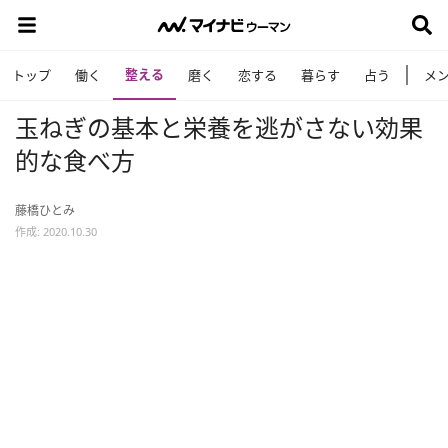
整える
トップ
働く
磨く
恋する
暮らす
占う
メ
玉ねぎの基本と栄養を逃がさない効果
的な食べ方
藤橋ひとみ
作成: 2020.10.30