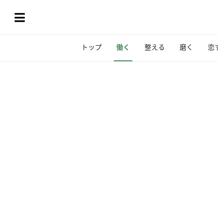
トップ
働く
整える
磨く
恋