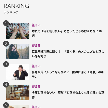
RANKING
ランキング
整える
本気で「縁を切りたい」と思ったときのおまじない10
選
整える
耳鼻咽喉科医に聞く！ 「鼻くそ」のメカニズムと正し
い掃除方法
整える
鼻息が荒い人ってなんなの？ 医師に聞く「鼻息」のギ
モン
整える
全部どうでもいい。突然「どうでもよくなる心理」の正
体
整える