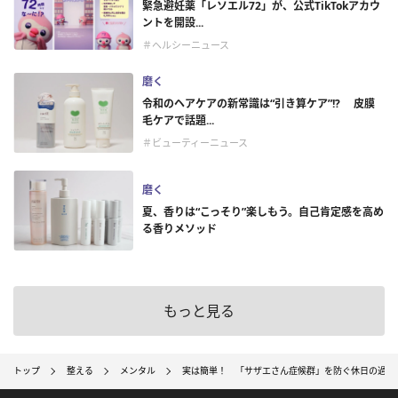
緊急避妊薬「レソエル72」が、公式TikTokアカウ
ントを開設...
＃ヘルシーニュース
磨く
令和のヘアケアの新常識は“引き算ケア”!? 皮膜
毛ケアで話題...
＃ビューティーニュース
磨く
夏、香りは“こっそり”楽しもう。自己肯定感を高め
る香りメソッド
もっと見る
トップ
整える
メンタル
実は簡単！ 「サザエさん症候群」を防ぐ休日の過ご