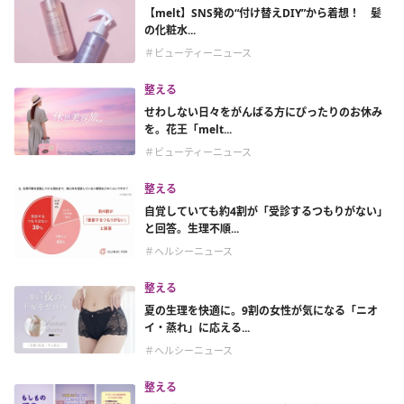
【melt】SNS発の“付け替えDIY”から着想！ 髪
の化粧水...
＃ビューティーニュース
整える
せわしない日々をがんばる方にぴったりのお休み
を。花王「melt...
＃ビューティーニュース
整える
自覚していても約4割が「受診するつもりがない」
と回答。生理不順...
＃ヘルシーニュース
整える
夏の生理を快適に。9割の女性が気になる「ニオ
イ・蒸れ」に応える...
＃ヘルシーニュース
整える