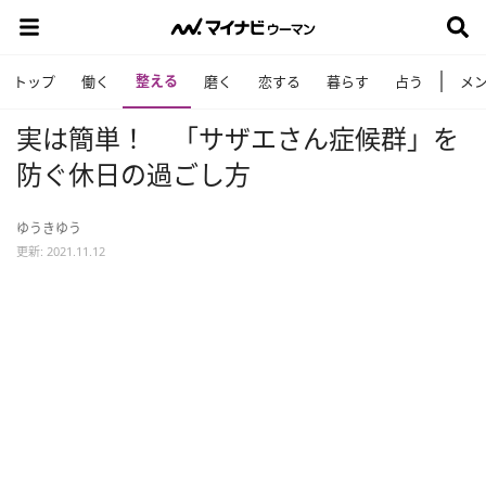
整える
トップ
働く
磨く
恋する
暮らす
占う
メ
実は簡単！ 「サザエさん症候群」を
防ぐ休日の過ごし方
ゆうきゆう
更新: 2021.11.12