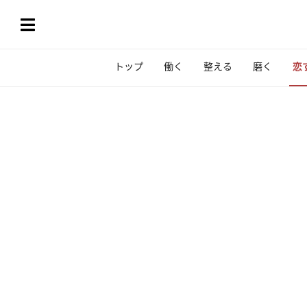
トップ
働く
整える
磨く
恋