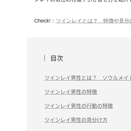
Check!：
ツインレイとは？ 特徴や見分
目次
ツインレイ男性とは？ ソウルメイ
ソウルメイト・ツインソウルとの違い
ツインレイ男性の特徴
（1）初対面で「この人とは恋人になる！
ツインレイ男性の行動の特徴
（2）ワンネスを感じる
（1）嫉妬や束縛をしてくる
ツインレイ男性の見分け方
（3）見た目が似ている