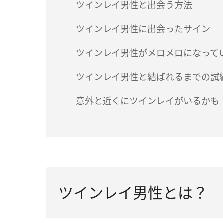
（2）一途に愛してくれる
（1）顔のパーツやほくろの位置に共通点
ツインレイ男性と出会う方法
（4）一緒にいて安心する
（3）本音を語ってくれる
（2）出会った後に体調の変化が起こった
（1）月光浴をする
ツインレイ男性に出会ったサイン
（5）恋愛に至るまで試練が続く
（4）相手が男性らしくなる
（3）初対面の時に何か直感したか
（2）年上の男性と積極的に交流する
（1）常に幸福を感じられる
ツインレイ男性がメロメロになって
（6）時間が経てば経つほど愛が大きくな
（5）離れていく場合もある
（4）出会うタイミングに何か大きな出来
（3）人の集まる場所へたくさん出かける
（2）相手が愛情深いため不安を感じない
（1）LINEや電話など連絡の頻度が増える
ツインレイ男性と結ばれるまでの試
（7）沈黙が気にならない
（6）出会ってからお互いが成長する
（5）相手と一緒にいる時にどんな気持ち
（3）ツインレイの男性と気持ちが通じ合
（2）独占欲が強くなる
サイレント期間とは？
意外と近くにツインレイがいるかも
（8）思い悩むことが増える
（7）言動がおかしくなる
（4）シンクロニシティが頻繁に起こる
（3）ストレートな愛情表現が増える
再会のためにできること
（9）離れていても一緒にいる感覚になる
（8）気づくとツインレイ女性を見つめて
ツインレイ男性とは？ 