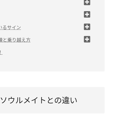
はあるか
か
いるサイン
る
事が起こったか
練と乗り越え方
を抱くか
う
！
しまう
ソウルメイトとの違い