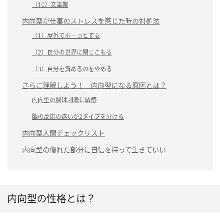
（10）文筆業
内向型が仕事のストレスを感じた時の対処法
（1）屋外でボーっとする
（2）自分の世界に閉じこもる
（3）自分を責めるのをやめる
さらに理解しよう！ 内向型になる原因とは？
内向型の脳は刺激に敏感
脳の反応の違いが2タイプを分ける
内向型人間チェックリスト
内向型の優れた部分に自信を持って生きていい
内向型の性格とは？