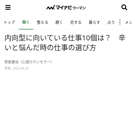
働く
トップ
整える
磨く
恋する
暮らす
占う
メ
内向型に向いている仕事10個は？ 辛
いと悩んだ時の仕事の選び方
笹氣健治（心理カウンセラー）
更新: 2022.04.26