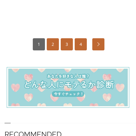
1
2
3
4
RECOMMENDED