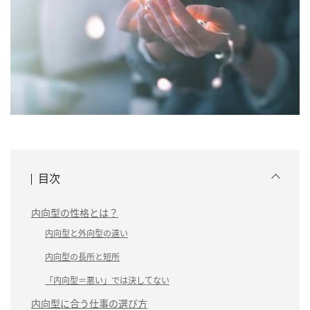
目次
内向型の性格とは？
内向型と外向型の違い
内向型の長所と短所
「内向型＝悪い」では決してない
内向型に合う仕事の選び方