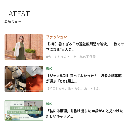
LATEST
最新の記事
ファッション
【8月】暑すぎる日の通勤服問題を解決。一枚でサ
マになる“大人の...
#今日もちゃんとしたい私の通勤服
働く
【ジャンル別】買ってよかった！ 読者＆編集部
が選ぶ「QOL爆上...
【特集】夏を、軽やかに、おしゃれに。
働く
「私には無理」を抜け出した30歳がAIと見つけた
新しいキャリア...