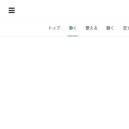
トップ
働く
整える
磨く
恋