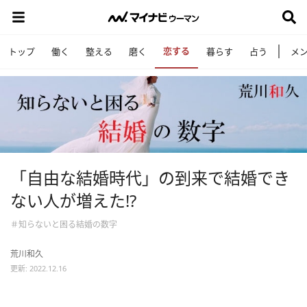
恋する
トップ
働く
整える
磨く
暮らす
占う
メ
「自由な結婚時代」の到来で結婚でき
ない人が増えた⁉
＃知らないと困る結婚の数字
荒川和久
更新: 2022.12.16