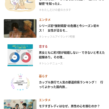
秘密”を知った2...
＃わたしだけの愛のカタチ
エンタメ
シリーズ初“強制帰国”の危機と今シーズン初キ
ス！ 女性が沼るモ...
＃シャッフルアイランド7考察
恋する
男女ともに約7割が結婚しない・できないと考えた
経験あり。その理...
＃トレンドニュース
暮らす
カップル旅行で人気の都道府県ランキング！ 行
ってよかった国内旅...
エンタメ
モテすぎレディはなぜ、男性の心を掴むのか？