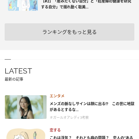
【#2】「産みたくない自分」と「妊産婦の健康を研究
する自分」で揺れ動く聡美...
ランキングをもっと見る
LATEST
最新の記事
エンタメ
メンズの脈なしサインは顔に出る!? この世に地獄
があるとするな...
＃ガールオアレディ3考察
恋する
これは浮気？ それとも癖の問題？ 恋人の“ある