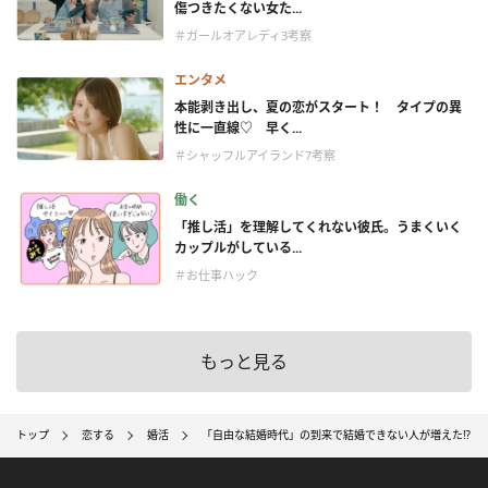
傷つきたくない女た...
＃ガールオアレディ3考察
エンタメ
本能剥き出し、夏の恋がスタート！ タイプの異
性に一直線♡ 早く...
＃シャッフルアイランド7考察
働く
「推し活」を理解してくれない彼氏。うまくいく
カップルがしている...
＃お仕事ハック
もっと見る
トップ
恋する
婚活
「自由な結婚時代」の到来で結婚できない人が増えた⁉