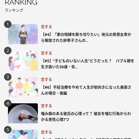
RANKING
ランキング
恋する
【#4】「家の呪縛を断ち切りたい」地元の男尊女卑か
ら解放された紗希子さんの...
恋する
【#5】“子どものいない人生”どうだった？ バブル期を
生き抜いた56歳・佐...
恋する
【#6】不妊治療をやめて人生が前向きになった美南さ
んの場合・後編
恋する
噛み癖のある彼氏の心理って？ 彼女を噛む行為からわ
かる男性心理7つ
恋する