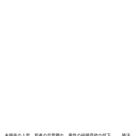
未婚率の上昇、若者の恋愛離れ、男性の結婚意欲の低下……。婚活