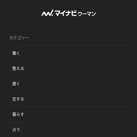
カテゴリー
働く
整える
磨く
恋する
暮らす
占う