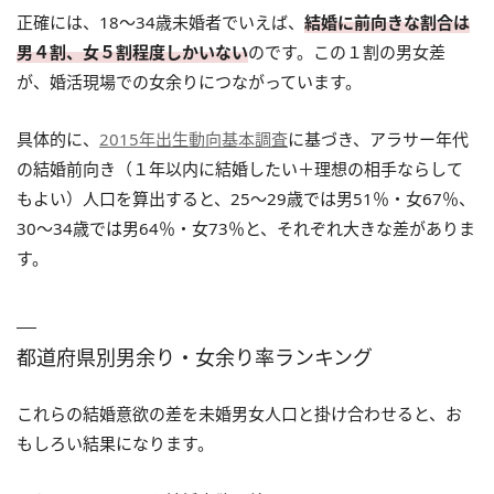
正確には、18～34歳未婚者でいえば、
結婚に前向きな割合は
男４割、女５割程度しかいない
のです。この１割の男女差
が、婚活現場での女余りにつながっています。
具体的に、
2015年出生動向基本調査
に基づき、アラサー年代
の結婚前向き（１年以内に結婚したい＋理想の相手ならして
もよい）人口を算出すると、25～29歳では男51％・女67％、
30～34歳では男64％・女73％と、それぞれ大きな差がありま
す。
都道府県別男余り・女余り率ランキング
これらの結婚意欲の差を未婚男女人口と掛け合わせると、お
もしろい結果になります。