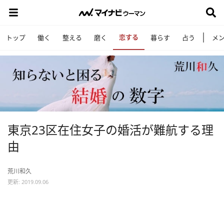
恋する
トップ
働く
整える
磨く
暮らす
占う
メ
東京23区在住女子の婚活が難航する理
由
荒川和久
更新: 2019.09.06