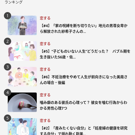
ランキング
恋する
【#4】「家の呪縛を断ち切りたい」地元の男尊女卑か
ら解放された紗希子さんの...
恋する
【#5】“子どものいない人生”どうだった？ バブル期を
生き抜いた56歳・佐...
恋する
【#6】不妊治療をやめて人生が前向きになった美南さ
んの場合・後編
恋する
噛み癖のある彼氏の心理って？ 彼女を噛む行為からわ
かる男性心理7つ
恋する
【#2】「産みたくない自分」と「妊産婦の健康を研究
する自分」で揺れ動く聡美...