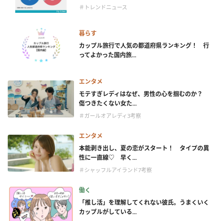
＃トレンドニュース
暮らす
カップル旅行で人気の都道府県ランキング！ 行
ってよかった国内旅...
エンタメ
モテすぎレディはなぜ、男性の心を掴むのか？
傷つきたくない女た...
＃ガールオアレディ3考察
エンタメ
本能剥き出し、夏の恋がスタート！ タイプの異
性に一直線♡ 早く...
＃シャッフルアイランド7考察
働く
「推し活」を理解してくれない彼氏。うまくいく
カップルがしている...