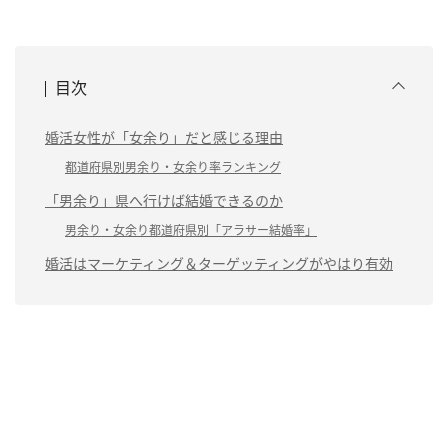
目次
婚活女性が「女余り」だと感じる理由
都道府県別男余り・女余り率ランキング
「男余り」県へ行けば結婚できるのか
男余り・女余り都道府県別「アラサー結婚率」
婚活はマーケティング＆ターゲッティングがやはり有効