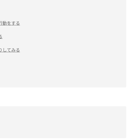
行動をする
る
りしてみる