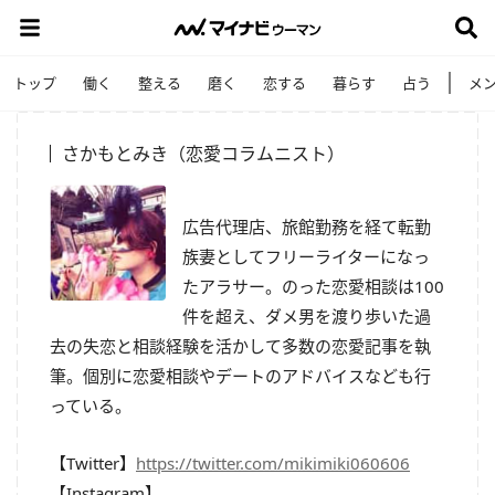
トップ
働く
整える
磨く
恋する
暮らす
占う
メ
さかもとみき（恋愛コラムニスト）
広告代理店、旅館勤務を経て転勤
族妻としてフリーライターになっ
たアラサー。のった恋愛相談は100
件を超え、ダメ男を渡り歩いた過
去の失恋と相談経験を活かして多数の恋愛記事を執
筆。個別に恋愛相談やデートのアドバイスなども行
っている。
【Twitter】
https://twitter.com/mikimiki060606
【Instagram】