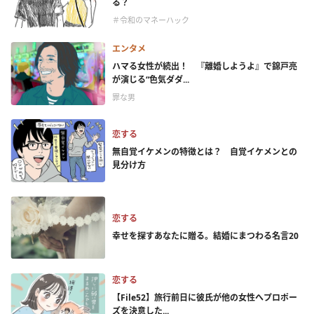
る？
＃令和のマネーハック
エンタメ
ハマる女性が続出！ 『離婚しようよ』で錦戸亮
が演じる“色気ダダ...
罪な男
恋する
無自覚イケメンの特徴とは？ 自覚イケメンとの
見分け方
恋する
幸せを探すあなたに贈る。結婚にまつわる名言20
恋する
【File52】旅行前日に彼氏が他の女性へプロポー
ズを決意した...