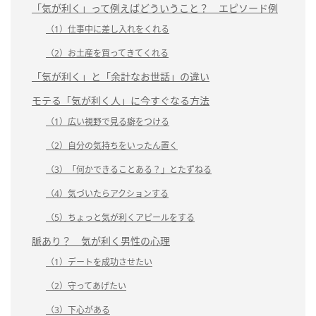
「気が利く」って例えばどういうこと？ エピソード例
（1）仕事中に差し入れをくれる
（2）お土産を買ってきてくれる
「気が利く」と「余計なお世話」の違い
モテる「気が利く人」に今すぐなる方法
（1）広い視野で見る癖をつける
（2）自分の気持ちをいったん置く
（3）「何かできることある？」とたずねる
（4）気づいたらアクションする
（5）ちょっと気が利くアピールをする
脈あり？ 気が利く男性の心理
（1）デートを成功させたい
（2）守ってあげたい
（3）下心がある