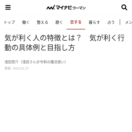
恋する
トップ
働く
整える
磨く
暮らす
占う
メ
気が利く人の特徴とは？ 気が利く行
動の具体例と目指し方
浅田悠介（浅田さん＠令和の魔法使い）
更新: 2023.02.27