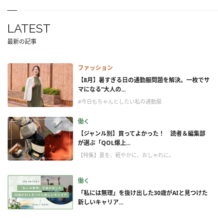
LATEST
最新の記事
ファッション
【8月】暑すぎる日の通勤服問題を解決。一枚でサ
マになる“大人の...
#今日もちゃんとしたい私の通勤服
働く
【ジャンル別】買ってよかった！ 読者＆編集部
が選ぶ「QOL爆上...
【特集】夏を、軽やかに、おしゃれに。
働く
「私には無理」を抜け出した30歳がAIと見つけた
新しいキャリア...