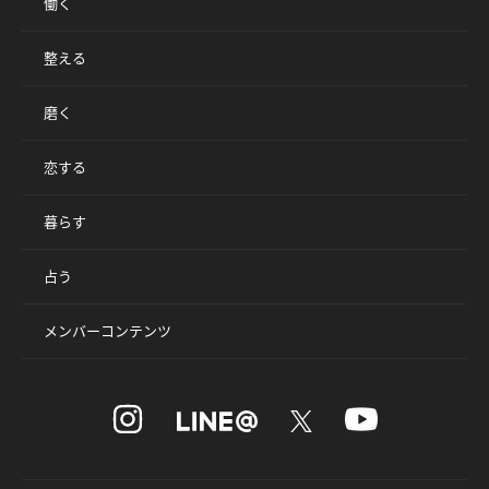
働く
整える
磨く
恋する
暮らす
占う
メンバーコンテンツ