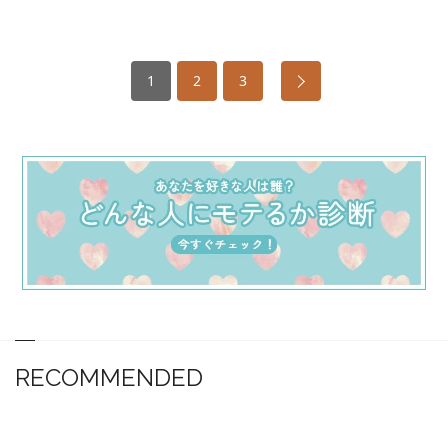
1
2
3
RECOMMENDED