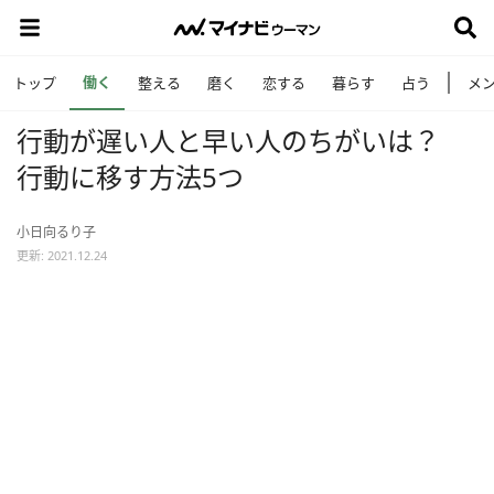
働く
トップ
整える
磨く
恋する
暮らす
占う
メ
行動が遅い人と早い人のちがいは？
行動に移す方法5つ
小日向るり子
更新: 2021.12.24