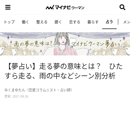
占う
トップ
働く
整える
磨く
恋する
暮らす
メ
【夢占い】走る夢の意味とは？ ひた
すら走る、雨の中などシーン別分析
みくまゆたん（恋愛コラムニスト・占い師）
更新: 2021.08.26