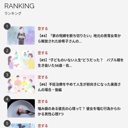
RANKING
ランキング
恋する
【#4】「家の呪縛を断ち切りたい」地元の男尊女卑か
ら解放された紗希子さんの...
恋する
【#5】“子どものいない人生”どうだった？ バブル期を
生き抜いた56歳・佐...
恋する
【#6】不妊治療をやめて人生が前向きになった美南さ
んの場合・後編
恋する
噛み癖のある彼氏の心理って？ 彼女を噛む行為からわ
かる男性心理7つ
恋する