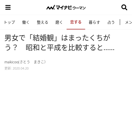
恋する
トップ
働く
整える
磨く
暮らす
占う
メ
男女で「結婚観」はまったくちが
う？ 昭和と平成を比較すると……
makicoo(さとう まきこ）
更新: 2020.04.20