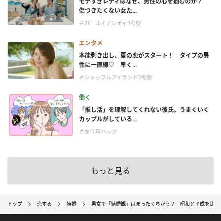
モテすぎレディはなぜ、男性の心を掴むのか？
傷つきたくない女た...
＃ガールオアレディ3考察
エンタメ
本能剥き出し、夏の恋がスタート！ タイプの異
性に一直線♡ 早く...
＃シャッフルアイランド7考察
働く
「推し活」を理解してくれない彼氏。うまくいく
カップルがしている...
＃お仕事ハック
もっと見る
トップ
恋する
結婚
男女で「結婚観」はまったくちがう？ 昭和と平成を比較