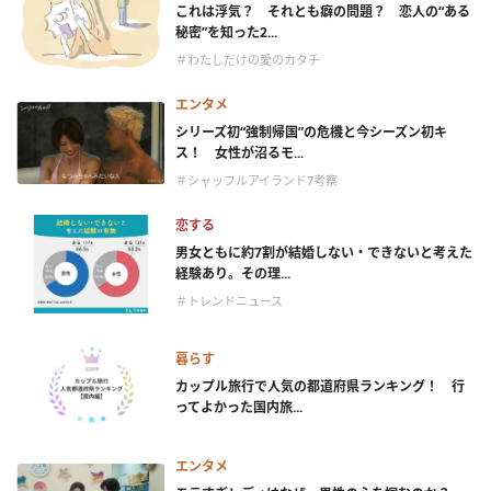
これは浮気？ それとも癖の問題？ 恋人の“ある
秘密”を知った2...
＃わたしだけの愛のカタチ
エンタメ
シリーズ初“強制帰国”の危機と今シーズン初キ
ス！ 女性が沼るモ...
＃シャッフルアイランド7考察
恋する
男女ともに約7割が結婚しない・できないと考えた
経験あり。その理...
＃トレンドニュース
暮らす
カップル旅行で人気の都道府県ランキング！ 行
ってよかった国内旅...
エンタメ