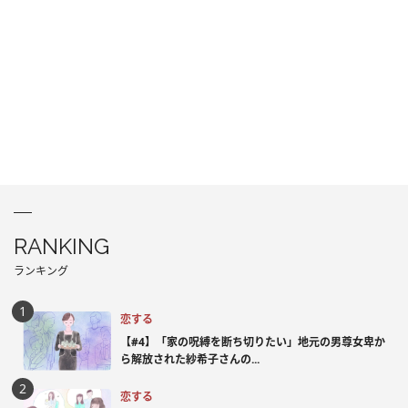
RANKING
ランキング
恋する
【#4】「家の呪縛を断ち切りたい」地元の男尊女卑か
ら解放された紗希子さんの...
恋する