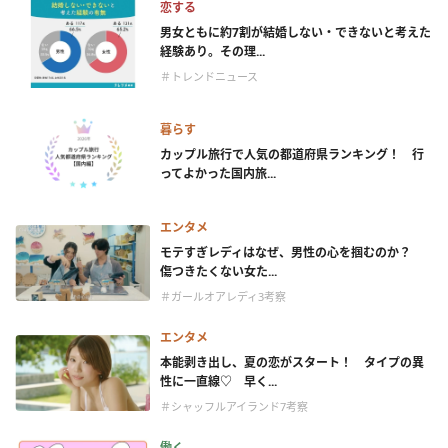
恋する
男女ともに約7割が結婚しない・できないと考えた
経験あり。その理...
＃トレンドニュース
暮らす
カップル旅行で人気の都道府県ランキング！ 行
ってよかった国内旅...
エンタメ
モテすぎレディはなぜ、男性の心を掴むのか？
傷つきたくない女た...
＃ガールオアレディ3考察
エンタメ
本能剥き出し、夏の恋がスタート！ タイプの異
性に一直線♡ 早く...
＃シャッフルアイランド7考察
働く