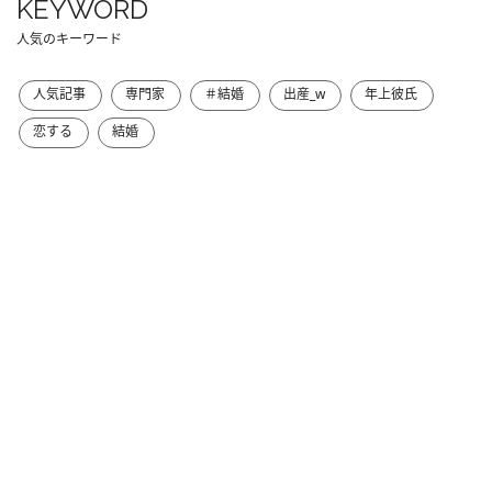
KEYWORD
人気のキーワード
人気記事
専門家
＃結婚
出産_w
年上彼氏
恋する
結婚