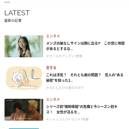
LATEST
最新の記事
エンタメ
メンズの脈なしサインは顔に出る!? この世に地獄
があるとするな...
＃ガールオアレディ3考察
恋する
これは浮気？ それとも癖の問題？ 恋人の“ある
秘密”を知った2...
＃わたしだけの愛のカタチ
エンタメ
シリーズ初“強制帰国”の危機と今シーズン初キ
ス！ 女性が沼るモ...
＃シャッフルアイランド7考察