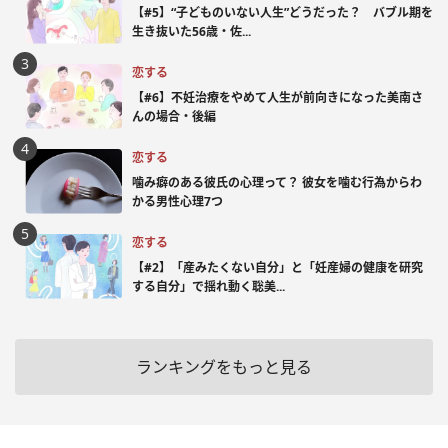
【#5】“子どものいない人生”どうだった？ バブル期を
生き抜いた56歳・佐...
恋する
【#6】不妊治療をやめて人生が前向きになった美南さ
んの場合・後編
恋する
噛み癖のある彼氏の心理って？ 彼女を噛む行為からわ
かる男性心理7つ
恋する
【#2】「産みたくない自分」と「妊産婦の健康を研究
する自分」で揺れ動く聡美...
ランキングをもっと見る