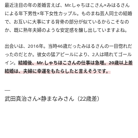
最近注目の年の差婚言えば、Mr.しゃちほこさん×みはるさん
による年下男性×年下女性カップル。ものまね芸人同士の結婚
で、お互いに大事にする背骨の部分が似ているからこそなの
か、既に熟年夫婦のような安定感を醸し出していますよね。
出会いは、2016年。当時46歳だったみはるさんの一目惚れだ
ったのだとか。彼女の猛アピールにより、2人は晴れてゴール
イン。
結婚後、Mr.しゃちほこさんの仕事は急増。20歳以上差
結婚は、夫婦に幸運をもたらしたと言えそうです。
武田真治さん×静まなみさん（22歳差）