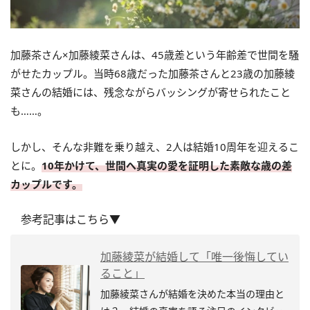
加藤茶さん×加藤綾菜さんは、45歳差という年齢差で世間を騒
がせたカップル。当時68歳だった加藤茶さんと23歳の加藤綾
菜さんの結婚には、残念ながらバッシングが寄せられたこと
も……。
しかし、そんな非難を乗り越え、2人は結婚10周年を迎えるこ
とに。
10年かけて、世間へ真実の愛を証明した素敵な歳の差
カップルです。
参考記事はこちら▼
加藤綾菜が結婚して「唯一後悔してい
ること」
加藤綾菜さんが結婚を決めた本当の理由と